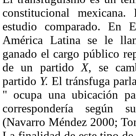
constitucional mexicana.
estudio comparado. En E
América Latina se le lla
ganado el cargo público rep
de un partido
X
, se cam
partido
Y.
El tránsfuga parl
" ocupa una ubicación par
correspondería según su 
(Navarro Méndez 2000; Tom
La finalidad de este tipo de