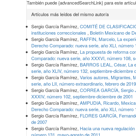
También puede {advancedSearchLink} para este artícul
Artículos más leídos del mismo autor/a
Sergio García Ramírez,
COMITÉ DE CLASIFICACIÓ
instituciones correccionales
,
Boletín Mexicano de D
Sergio García Ramírez,
RAFFIN, Marcelo, La experie
Derecho Comparado: nueva serie, año XLI, número 
Sergio García Ramírez,
La propuesta de reforma con
Comparado: nueva serie, año XXXVI, número 108, s
Sergio García Ramírez,
BARROS LEAL, César, La eje
serie, año XLIV, número 132, septiembre-diciembre 
Sergio García Ramírez,
Varios autores, Migrantes,
serie, año LII, número extraordinario, febrero de 2019
Sergio García Ramírez,
CORREA GARCÍA, Sergio J.,
XXXIV, número 102, septiembre-diciembre de 2001
Sergio García Ramírez,
AMPUDIA, Ricardo, Mexicano
Derecho Comparado: nueva serie, año XLI, número 
Sergio García Ramírez,
FLORES GARCÍA, Fernando,
de 2007
Sergio García Ramírez,
Hacia una nueva regulación
número 131, mayo-agosto de 2011