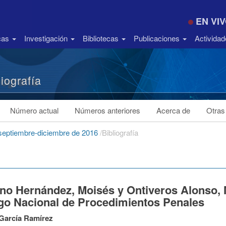
EN VI
icas
Investigación
Bibliotecas
Publicaciones
Activida
liografía
Número actual
Números anteriores
Acerca de
Otras
 septiembre-diciembre de 2016
/
Bibliografía
no Hernández, Moisés y Ontiveros Alonso, M
go Nacional de Procedimientos Penales
García Ramírez