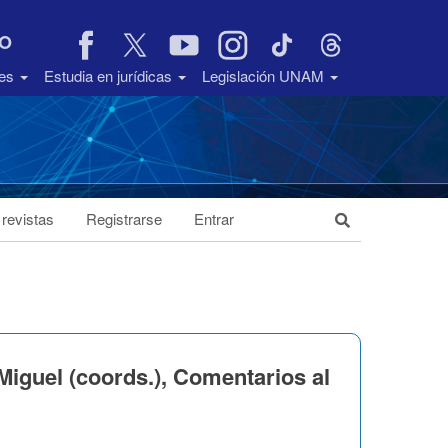
VO
des
Estudia en jurídicas
Legislación UNAM
 revistas
Registrarse
Entrar
iguel (coords.), Comentarios al