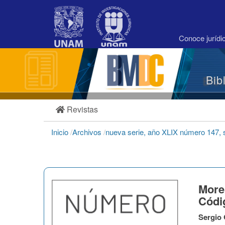
Navegación
principal
Contenido
principal
Conoce juríd
Barra
lateral
Bib
Revistas
Inicio
/
Archivos
/
nueva serie, año XLIX número 147,
More
Códi
Sergio 