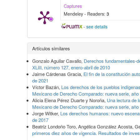
Captures
Mendeley - Readers:
3
-
see details
Detalles
Artículos similares
del
Gonzalo Aguilar Cavallo,
Derechos fundamentales-de
artículo
XLIII, número 127, enero-abril de 2010
Jaime Cárdenas Gracia,
El fin de la constitución aut
de 2021
Víctor Bazán,
Los derechos de los pueblos indígenas
Mexicano de Derecho Comparado: nueva serie, año 
Alicia Elena Pérez Duarte y Noroña,
Una lectura de 
Mexicano de Derecho Comparado: nueva serie, año
Jorge Witker,
Los derechos humanos: nuevo escenario
de 2017
Beatriz Londoño Toro, Angélica González Acosta, G
primeros diez años de vigencia. Resultados de inves