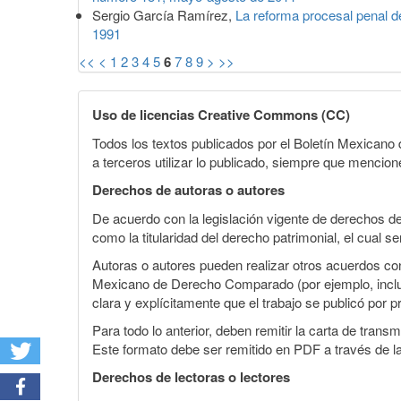
Sergio García Ramírez,
La reforma procesal penal 
1991
<<
<
1
2
3
4
5
6
7
8
9
>
>>
Uso de licencias Creative Commons (CC)
Todos los textos publicados por el Boletín Mexican
a terceros utilizar lo publicado, siempre que mencione
Derechos de autoras o autores
De acuerdo con la legislación vigente de derechos d
como la titularidad del derecho patrimonial, el cual s
Autoras o autores pueden realizar otros acuerdos cont
Mexicano de Derecho Comparado (por ejemplo, incluirl
clara y explícitamente que el trabajo se publicó por p
Para todo lo anterior, deben remitir la carta de tran
Este formato debe ser remitido en PDF a través de l
Derechos de lectoras o lectores