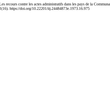
ecours contre les actes administratifs dans les pays de la Communau
1
(16). https://doi.org/10.22201/iij.24484873e.1973.16.975