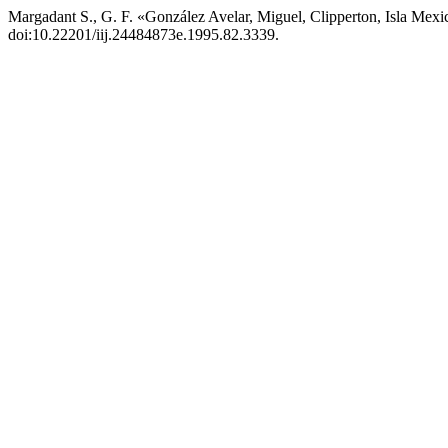
Margadant S., G. F. «González Avelar, Miguel, Clipperton, Isla Mex
doi:10.22201/iij.24484873e.1995.82.3339.