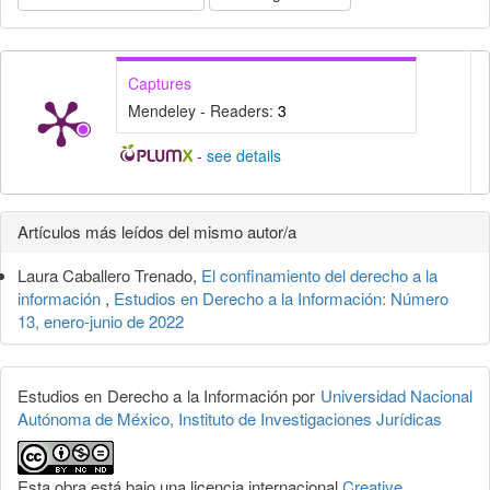
Captures
Mendeley - Readers:
3
-
see details
Detalles
Artículos más leídos del mismo autor/a
del
Laura Caballero Trenado,
El confinamiento del derecho a la
artículo
información
,
Estudios en Derecho a la Información: Número
13, enero-junio de 2022
Estudios en Derecho a la Información por
Universidad Nacional
Autónoma de México, Instituto de Investigaciones Jurídicas
Esta obra está bajo una licencia internacional
Creative