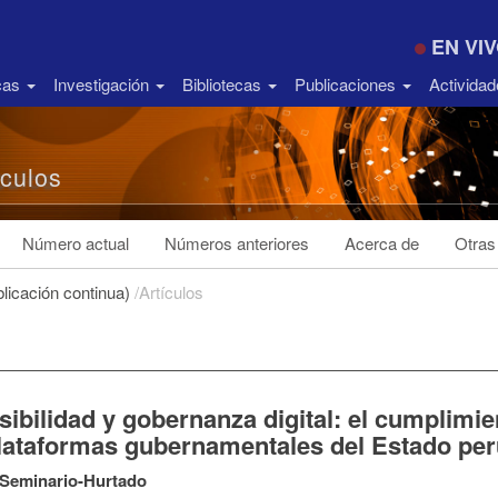
EN VI
icas
Investigación
Bibliotecas
Publicaciones
Activida
ículos
Número actual
Números anteriores
Acerca de
Otras
licación continua)
/
Artículos
ibilidad y gobernanza digital: el cumplimie
plataformas gubernamentales del Estado pe
 Seminario-Hurtado