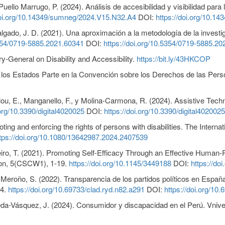
ello Marrugo, P. (2024). Análisis de accesibilidad y visibilidad par
doi.org/10.14349/sumneg/2024.V15.N32.A4
DOI:
https://doi.org/10.
algado, J. D. (2021). Una aproximación a la metodología de la investi
5354/0719-5885.2021.60341
DOI:
https://doi.org/10.5354/0719-5885.2
y-General on Disability and Accessibility.
https://bit.ly/43HKCOP
e los Estados Parte en la Convención sobre los Derechos de las P
lou, E., Manganello, F., y Molina-Carmona, R. (2024). Assistive Techn
.org/10.3390/digital4020025
DOI:
https://doi.org/10.3390/digital4020025
oting and enforcing the rights of persons with disabilities. The Intern
tps://doi.org/10.1080/13642987.2024.2407539
reiro, T. (2021). Promoting Self-Efficacy Through an Effective Huma
on, 5(CSCW1), 1-19.
https://doi.org/10.1145/3449188
DOI:
https://do
eroño, S. (2022). Transparencia de los partidos políticos en España
24.
https://doi.org/10.69733/clad.ryd.n82.a291
DOI:
https://doi.org/10
da-Vásquez, J. (2024). Consumidor y discapacidad en el Perú. Vnive