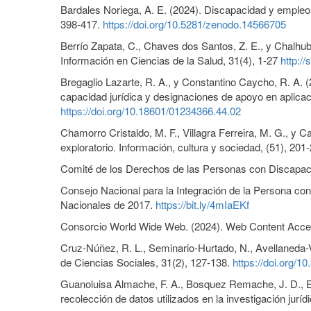
Bardales Noriega, A. E. (2024). Discapacidad y empleo: 
398-417.
https://doi.org/10.5281/zenodo.14566705
Berrío Zapata, C., Chaves dos Santos, Z. E., y Chalhub
Información en Ciencias de la Salud, 31(4), 1-27
http:/
Bregaglio Lazarte, R. A., y Constantino Caycho, R. A. (2
capacidad jurídica y designaciones de apoyo en aplica
https://doi.org/10.18601/01234366.44.02
Chamorro Cristaldo, M. F., Villagra Ferreira, M. G., y C
exploratorio. Información, cultura y sociedad, (51), 201
Comité de los Derechos de las Personas con Discapac
Consejo Nacional para la Integración de la Persona co
Nacionales de 2017.
https://bit.ly/4mIaEKf
Consorcio World Wide Web. (2024). Web Content Acce
Cruz-Núñez, R. L., Seminario-Hurtado, N., Avellaneda-Vá
de Ciencias Sociales, 31(2), 127-138.
https://doi.org/1
Guanoluisa Almache, F. A., Bosquez Remache, J. D., Esp
recolección de datos utilizados en la investigación juríd