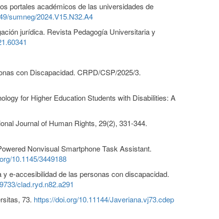
a los portales académicos de las universidades de
14349/sumneg/2024.V15.N32.A4
gación jurídica. Revista Pedagogía Universitaria y
021.60341
ersonas con Discapacidad. CRPD/CSP/2025/3.
ology for Higher Education Students with Disabilities: A
ational Journal of Human Rights, 29(2), 331-344.
n-Powered Nonvisual Smartphone Task Assistant.
i.org/10.1145/3449188
 y e-accesibilidad de las personas con discapacidad.
.69733/clad.ryd.n82.a291
rsitas, 73.
https://doi.org/10.11144/Javeriana.vj73.cdep