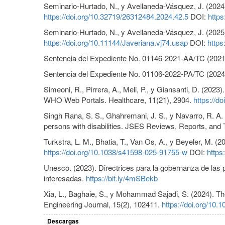
Seminario-Hurtado, N., y Avellaneda-Vásquez, J. (2024)
https://doi.org/10.32719/26312484.2024.42.5
DOI:
https
Seminario-Hurtado, N., y Avellaneda-Vásquez, J. (2025)
https://doi.org/10.11144/Javeriana.vj74.usap
DOI:
https
Sentencia del Expediente No. 01146-2021-AA/TC (2021)
Sentencia del Expediente No. 01106-2022-PA/TC (2024)
Simeoni, R., Pirrera, A., Meli, P., y Giansanti, D. (20
WHO Web Portals. Healthcare, 11(21), 2904.
https://d
Singh Rana, S. S., Ghahremani, J. S., y Navarro, R. A. (2
persons with disabilities. JSES Reviews, Reports, and
Turkstra, L. M., Bhatia, T., Van Os, A., y Beyeler, M. (2
https://doi.org/10.1038/s41598-025-91755-w
DOI:
https
Unesco. (2023). Directrices para la gobernanza de las p
interesadas.
https://bit.ly/4mSBekb
Xia, L., Baghaie, S., y Mohammad Sajadi, S. (2024). Th
Engineering Journal, 15(2), 102411.
https://doi.org/10.
Descargas