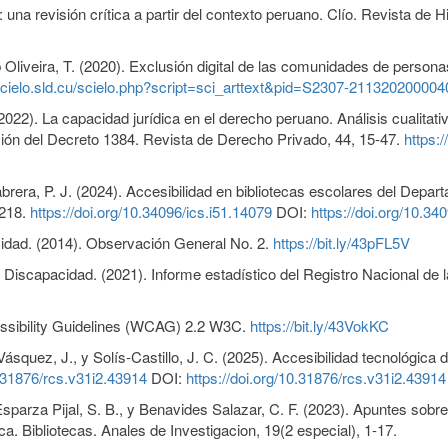
una revisión crítica a partir del contexto peruano. Clío. Revista de 
 Oliveira, T. (2020). Exclusión digital de las comunidades de person
/scielo.sld.cu/scielo.php?script=sci_arttext&pid=S2307-21132020000
022). La capacidad jurídica en el derecho peruano. Análisis cualitativ
ción del Decreto 1384. Revista de Derecho Privado, 44, 15-47.
https:
abrera, P. J. (2024). Accesibilidad en bibliotecas escolares del Depa
-218.
https://doi.org/10.34096/ics.i51.14079
DOI:
https://doi.org/10.34
idad. (2014). Observación General No. 2.
https://bit.ly/43pFL5V
n Discapacidad. (2021). Informe estadístico del Registro Nacional d
ssibility Guidelines (WCAG) 2.2 W3C.
https://bit.ly/43VokKC
squez, J., y Solís-Castillo, J. C. (2025). Accesibilidad tecnológica 
0.31876/rcs.v31i2.43914
DOI:
https://doi.org/10.31876/rcs.v31i2.43914
arza Pijal, S. B., y Benavides Salazar, C. F. (2023). Apuntes sobre
ica. Bibliotecas. Anales de Investigacion, 19(2 especial), 1-17.