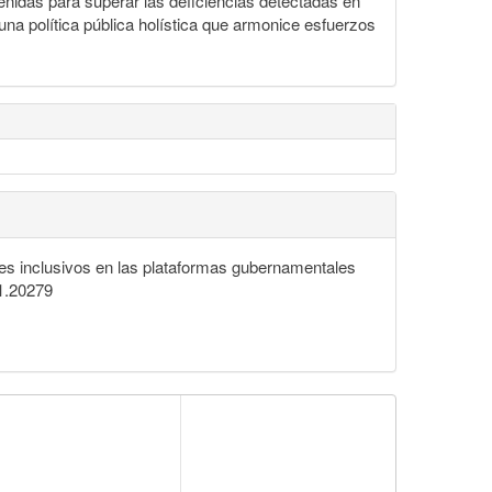
nidas para superar las deficiencias detectadas en
una política pública holística que armonice esfuerzos
res inclusivos en las plataformas gubernamentales
21.20279