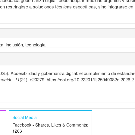
adecuada gobernanza digital, debe adoptar medidas urgentes y soste
n restringirse a soluciones técnicas específicas, sino integrarse en 
, inclusión, tecnología
025). Accesibilidad y gobernanza digital: el cumplimiento de estánda
mación
,
11
(21), e20279. https://doi.org/10.22201/iij.25940082e.2026.
Social Media
Facebook - Shares, Likes & Comments:
1286