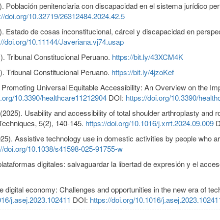
. Población penitenciaria con discapacidad en el sistema jurídico pe
://doi.org/10.32719/26312484.2024.42.5
. Estado de cosas inconstitucional, cárcel y discapacidad en perspec
://doi.org/10.11144/Javeriana.vj74.usap
. Tribunal Constitucional Peruano.
https://bit.ly/43XCM4K
. Tribunal Constitucional Peruano.
https://bit.ly/4jzoKef
23). Promoting Universal Equitable Accessibility: An Overview on the 
oi.org/10.3390/healthcare11212904
DOI:
https://doi.org/10.3390/heal
025). Usability and accessibility of total shoulder arthroplasty and rot
 Techniques, 5(2), 140-145.
https://doi.org/10.1016/j.xrrt.2024.09.009
D
025). Assistive technology use in domestic activities by people who ar
://doi.org/10.1038/s41598-025-91755-w
lataformas digitales: salvaguardar la libertad de expresión y el acce
e digital economy: Challenges and opportunities in the new era of t
1016/j.asej.2023.102411
DOI:
https://doi.org/10.1016/j.asej.2023.10241