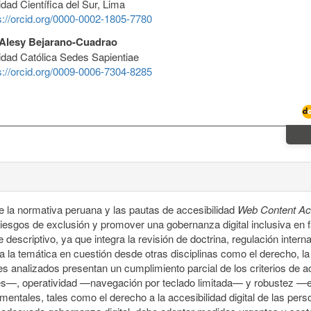
dad Científica del Sur, Lima
s://orcid.org/0000-0002-1805-7780
 Alesy Bejarano-Cuadrao
idad Católica Sedes Sapientiae
s://orcid.org/0009-0006-7304-8285
de la normativa peruana y las pautas de accesibilidad
Web Content Acc
riesgos de exclusión y promover una gobernanza digital inclusiva en 
 descriptivo, ya que integra la revisión de doctrina, regulación intern
a la temática en cuestión desde otras disciplinas como el derecho, la 
 analizados presentan un cumplimiento parcial de los criterios de acce
genes—, operatividad —navegación por teclado limitada— y robustez 
entales, tales como el derecho a la accesibilidad digital de las per