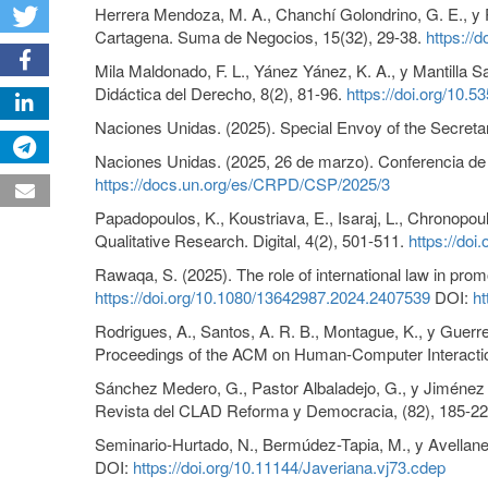
Herrera Mendoza, M. A., Chanchí Golondrino, G. E., y Pu
Cartagena. Suma de Negocios, 15(32), 29-38.
https://
Mila Maldonado, F. L., Yánez Yánez, K. A., y Mantilla S
Didáctica del Derecho, 8(2), 81-96.
https://doi.org/10.
Naciones Unidas. (2025). Special Envoy of the Secretar
Naciones Unidas. (2025, 26 de marzo). Conferencia d
https://docs.un.org/es/CRPD/CSP/2025/3
Papadopoulos, K., Koustriava, E., Isaraj, L., Chronopou
Qualitative Research. Digital, 4(2), 501-511.
https://doi
Rawaqa, S. (2025). The role of international law in prom
https://doi.org/10.1080/13642987.2024.2407539
DOI:
ht
Rodrigues, A., Santos, A. R. B., Montague, K., y Guer
Proceedings of the ACM on Human-Computer Interacti
Sánchez Medero, G., Pastor Albaladejo, G., y Jiménez M
Revista del CLAD Reforma y Democracia, (82), 185-2
Seminario-Hurtado, N., Bermúdez-Tapia, M., y Avellane
DOI:
https://doi.org/10.11144/Javeriana.vj73.cdep