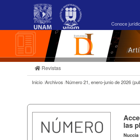
Navegación
principal
Contenido
principal
Conoce juríd
Barra
lateral
Art
Revistas
Inicio
/
Archivos
/
Número 21, enero-junio de 2026 (pub
Acces
las 
Nuccia