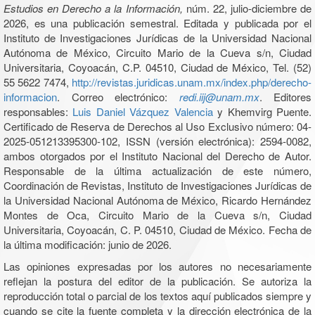
Estudios en Derecho a la Información,
núm. 22, julio-diciembre de
2026, es una publicación semestral. Editada y publicada por el
Instituto de Investigaciones Jurídicas de la Universidad Nacional
Autónoma de México, Circuito Mario de la Cueva s/n, Ciudad
Universitaria, Coyoacán, C.P. 04510, Ciudad de México, Tel. (52)
55 5622 7474,
http://revistas.juridicas.unam.mx/index.php/derecho-
informacion
. Correo electrónico:
redi.iij@unam.mx
. Editores
responsables:
Luis Daniel Vázquez Valencia
y Khemvirg Puente.
Certificado de Reserva de Derechos al Uso Exclusivo número: 04-
2025-051213395300-102, ISSN (versión electrónica): 2594-0082,
ambos otorgados por el Instituto Nacional del Derecho de Autor.
Responsable de la última actualización de este número,
Coordinación de Revistas, Instituto de Investigaciones Jurídicas de
la Universidad Nacional Autónoma de México, Ricardo Hernández
Montes de Oca, Circuito Mario de la Cueva s/n, Ciudad
Universitaria, Coyoacán, C. P. 04510, Ciudad de México. Fecha de
la última modificación: junio de 2026.
Las opiniones expresadas por los autores no necesariamente
reflejan la postura del editor de la publicación. Se autoriza la
reproducción total o parcial de los textos aquí publicados siempre y
cuando se cite la fuente completa y la dirección electrónica de la