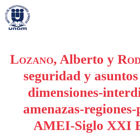
Lozano
, Alberto y
Rod
s
eguridad y asuntos 
dimensiones-interd
amenazas-regiones-p
AMEI-Siglo XXI Ed