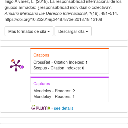
Íñigo Álvarez, L. (2018). La responsabilidad internacional de los
grupos armados: ¿responsabilidad individual o colectiva?.
Anuario Mexicano De Derecho Internacional
,
1
(18), 481–514.
https://doi.org/10.22201/iij.24487872e.2018.18.12108
Más formatos de cita
Descargar cita
Citations
CrossRef - Citation Indexes:
1
Scopus - Citation Indexes:
0
Captures
Mendeley - Readers:
2
Mendeley - Readers:
1
-
see details
Detalles