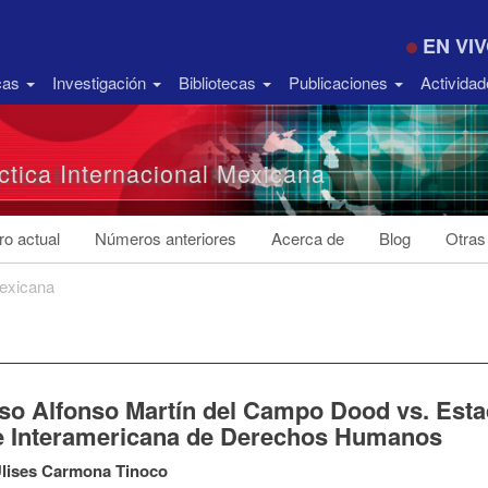
EN VI
icas
Investigación
Bibliotecas
Publicaciones
Activida
ctica Internacional Mexicana
o actual
Números anteriores
Acerca de
Blog
Otras
Mexicana
aso Alfonso Martín del Campo Dood vs. Esta
e Interamericana de Derechos Humanos
Ulises Carmona Tinoco