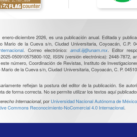
6, enero-diciembre 2026, es una publicación anual. Editada y publicad
o Mario de la Cueva s/n, Ciudad Universitaria, Coyoacán, C.P. 0
nternacional
. Correo electrónico:
amdi.iij@unam.mx
. Editor res
025-050910575800-102, ISSN (versión electrónica): 2448-7872, amb
e este número, Coordinación de Revistas, Instituto de Investigacion
Mario de la Cueva s/n, Ciudad Universitaria, Coyoacán, C. P. 04510,
iamente reflejan la postura del editor de la publicación. Se autoriz
a de forma correcta. No se permite utilizar los textos aquí publicad
erecho Internacional
, por
Universidad Nacional Autónoma de México, 
ative Commons Reconocimiento-NoComercial 4.0 Internacional
.