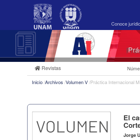
Navegación
principal
Contenido
principal
Conoce juríd
Barra
lateral
Prá
Revistas
Númer
Inicio
/
Archivos
/
Volumen V
/
Práctica Internacional 
El c
Cort
Jorge 