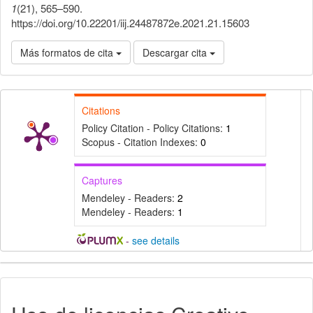
1
(21), 565–590.
https://doi.org/10.22201/iij.24487872e.2021.21.15603
Más formatos de cita
Descargar cita
Citations
Policy Citation - Policy Citations:
1
Scopus - Citation Indexes:
0
Captures
Mendeley - Readers:
2
Mendeley - Readers:
1
-
see details
Detalles
del