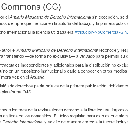
ve Commons (CC)
or el
Anuario Mexicano de Derecho Internacional
sin excepción, se 
icado, siempre que mencionen la autoría del trabajo y la primera public
 Internacional la licencia utilizada era
Atribución-NoComercial-SinD
 autor el
Anuario Mexicano de Derecho Internacional
reconoce y resp
 será transferido —de forma no exclusiva— al
Anuario
para permitir su d
ractuales independientes y adicionales para la distribución no exclus
luirlo en un repositorio institucional o darlo a conocer en otros medio
primera vez en el
Anuario
.
smisión de derechos patrimoniales de la primera publicación, debidamen
a plataforma OJS.
ras o lectores de la revista tienen derecho a la libre lectura, impresi
 en línea de los contenidos. El único requisito para esto es que siem
e Derecho Internacional
y se cite de manera correcta la fuente inclu