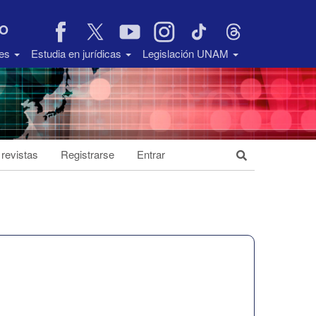
VO
des
Estudia en jurídicas
Legislación UNAM
 revistas
Registrarse
Entrar