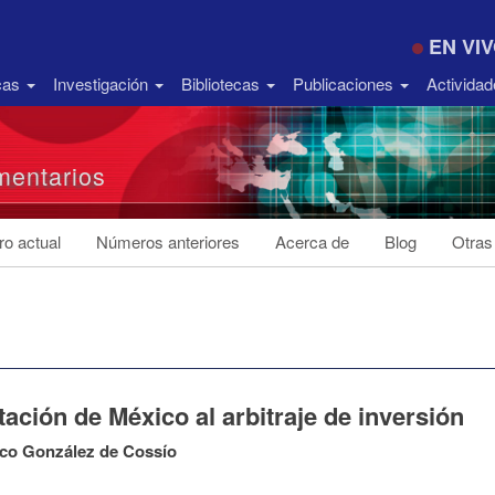
EN VI
icas
Investigación
Bibliotecas
Publicaciones
Activida
entarios
o actual
Números anteriores
Acerca de
Blog
Otras
ación de México al arbitraje de inversión
sco González de Cossío