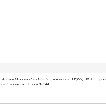
s.
Anuario Mexicano De Derecho Internacional
,
22
(22), I-IX. Recupera
internacional/article/view/16944