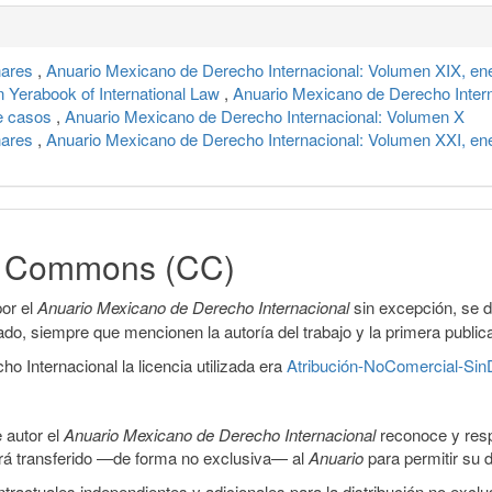
nares
,
Anuario Mexicano de Derecho Internacional: Volumen XIX, en
 Yerabook of International Law
,
Anuario Mexicano de Derecho Intern
e casos
,
Anuario Mexicano de Derecho Internacional: Volumen X
nares
,
Anuario Mexicano de Derecho Internacional: Volumen XXI, en
ve Commons (CC)
or el
Anuario Mexicano de Derecho Internacional
sin excepción, se 
icado, siempre que mencionen la autoría del trabajo y la primera public
 Internacional la licencia utilizada era
Atribución-NoComercial-SinD
 autor el
Anuario Mexicano de Derecho Internacional
reconoce y resp
 será transferido —de forma no exclusiva— al
Anuario
para permitir su d
ractuales independientes y adicionales para la distribución no exclus