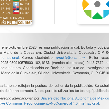
6, enero-diciembre 2026, es una publicación anual. Editada y publicad
o Mario de la Cueva s/n, Ciudad Universitaria, Coyoacán, C.P. 0
nternacional
. Correo electrónico:
amdi.iij@unam.mx
. Editor res
025-050910575800-102, ISSN (versión electrónica): 2448-7872, amb
e este número, Coordinación de Revistas, Instituto de Investigacion
Mario de la Cueva s/n, Ciudad Universitaria, Coyoacán, C. P. 04510,
iamente reflejan la postura del editor de la publicación. Se autoriz
a de forma correcta. No se permite utilizar los textos aquí publicad
erecho Internacional
, por
Universidad Nacional Autónoma de México, 
ative Commons Reconocimiento-NoComercial 4.0 Internacional
.