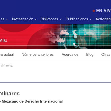
EN VI
icas
Investigación
Bibliotecas
Publicaciones
Activida
via
o actual
Números anteriores
Acerca de
Blog
Otras
2
/
Previa
iminares
 Mexicano de Derecho Internacional