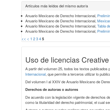
Detalles
Artículos más leídos del mismo autor/a
del
Anuario Mexicano de Derecho Internacional,
Prelimi
artículo
Anuario Mexicano de Derecho Internacional,
Mexican
Anuario Mexicano de Derecho Internacional,
Tabla d
Anuario Mexicano de Derecho Internacional,
Prelimi
<<
<
1
2
3
4
5
Uso de licencias Creati
A partir del volumen 25, todos los textos publicados p
Internacional
, que permite a terceros utilizar lo publ
Del volumen I al XXIV de Anuario Mexicano de Derecho
Derechos de autoras o autores
De acuerdo con la legislación vigente de derechos de
como la titularidad del derecho patrimonial, el cual
Autoras o autores pueden realizar otros acuerdos cont