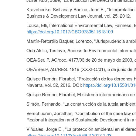
Kravchenko, Svitlana y Bonine, John E., “Interpretatio
Business & Development Law Journal, vol. 25. 2012.
Louka, Elli, International Environmental Law, Fairness
https://doi.org/10.1017/CBO9780511618109
Martín-Retortillo Baquer, Lorenzo, “Jurisprudencia amb
Oda Aklilu, Tesfaye, Access to Environmental Informat
OEA/Ser. P. AG/doc. 4177/03 de 20 de mayo de 2003, d
OEA/Ser.P, AG/RES. 1819 (XXXI-O/01), 5 de junio de 2
Quispe Remón, Florabel, “Protección de los derechos h
Navarra, vol. 32, 2016. DOI:
https://doi.org/10.15581/0
Quispe Remón, Florabel, El sistema interamericano de 
Simón, Fernando, “La construcción de la tutela ambient
Verschuuren, Jonathan, “Contribution of the case law o
Regional Integration and Sustainable Development in a
Viñuales, Jorge E., “La protección ambiental en el dere
https://doi.org/10.17103/redi.69.2.2017.1.03