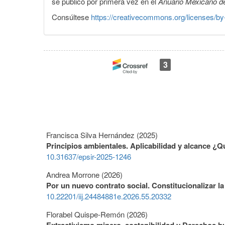
se publicó por primera vez en el
Anuario Mexicano d
Consúltese
https://creativecommons.org/licenses/by
3
Francisca Silva Hernández (2025)
Principios ambientales. Aplicabilidad y alcance 
10.31637/epsir-2025-1246
Andrea Morrone (2026)
Por un nuevo contrato social. Constitucionalizar l
10.22201/iij.24484881e.2026.55.20332
Florabel Quispe-Remón (2026)
Extractivismo minero, sostenibilidad y Derechos h