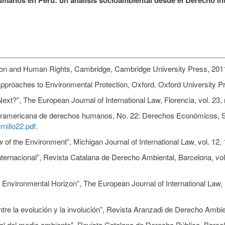
tion and Human Rights, Cambridge, Cambridge University Press, 201
pproaches to Environmental Protection, Oxford, Oxford University P
t?”, The European Journal of International Law, Florencia, vol. 23,
interamericana de derechos humanos, No. 22: Derechos Económicos, So
rnillo22.pdf
.
 of the Environment”, Michigan Journal of International Law, vol. 12,
ternacional”, Revista Catalana de Derecho Ambiental, Barcelona, vol
 Environmental Horizon”, The European Journal of International Law, 
ntre la evolución y la involución”, Revista Aranzadi de Derecho Ambie
nal del medio ambiente”, Revista Catalana de Derecho Público, Barce