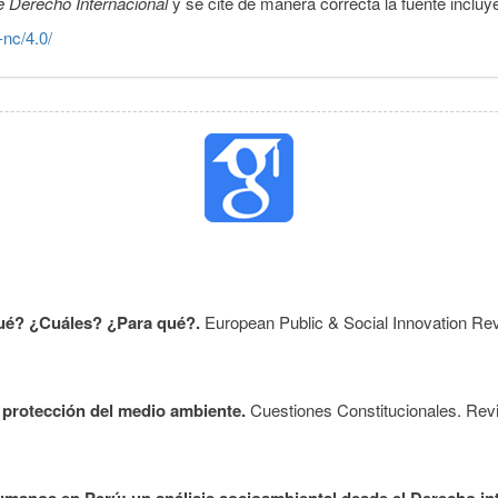
e Derecho Internacional
y se cite de manera correcta la fuente inclu
-nc/4.0/
¿Qué? ¿Cuáles? ¿Para qué?.
European Public & Social Innovation Re
a protección del medio ambiente.
Cuestiones Constitucionales. Rev
umanos en Perú: un análisis socioambiental desde el Derecho int