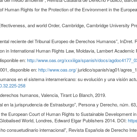
n of Human Rights for the Protection of the Environment in the Euro
, Effectiveness, and world Order, Cambridge, Cambridge University Pr
iental reciente del Tribunal Europeo de Derechos Humanos”, InDret. Re
ion in International Human Rights Law, Moldavia, Lambert Academic P
isponible en:
http://www.oas.org/xxxiiiga/spanish/docs/agdoc4177_0
001, disponible en:
http://www.oas.org/
juridico/spanish/ag01/agres_
umanos en el sistema interamericano: su evolución y una visión actu
10.32.225-258
derechos humanos, Valencia, Tirant Lo Blanch, 2019.
al en la jurisprudencia de Estrasburgo”, Persona y Derecho, núm. 63,
f the European Court of Human Rights to Sustainable Development in 
 Globalised World, Londres, Edward Elgar Publishers 2014. DOI:
http
cho consuetudinario internacional”, Revista Española de Derecho Inte