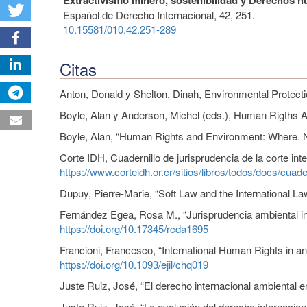
Español de Derecho Internacional,
42
,
251.
10.15581/010.42.251-289
Citas
Anton, Donald y Shelton, Dinah, Environmental Protec
Boyle, Alan y Anderson, Michel (eds.), Human Rigths A
Boyle, Alan, “Human Rights and Environment: Where. Nex
Corte IDH, Cuadernillo de jurisprudencia de la corte 
https://www.corteidh.or.cr/sitios/libros/todos/docs/cuade
Dupuy, Pierre-Marie, “Soft Law and the International Law
Fernández Egea, Rosa M., “Jurisprudencia ambiental in
https://doi.org/10.17345/rcda1695
Francioni, Francesco, “International Human Rights in an
https://doi.org/10.1093/ejil/chq019
Juste Ruiz, José, “El derecho internacional ambiental e
Juste Ruiz, José, “La evolución del derecho internacio