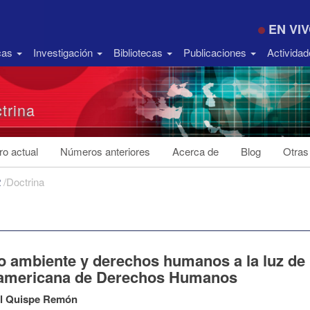
EN VI
icas
Investigación
Bibliotecas
Publicaciones
Activida
trina
o actual
Números anteriores
Acerca de
Blog
Otras
2
/
Doctrina
 ambiente y derechos humanos a la luz de l
ramericana de Derechos Humanos
el Quispe Remón