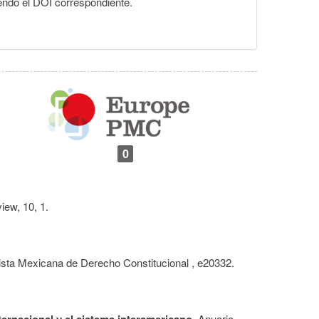
yendo el DOI correspondiente.
0
view,
10
,
1.
ista Mexicana de Derecho Constitucional ,
e20332.
ernacional y el sistema interamericano.
Anuario