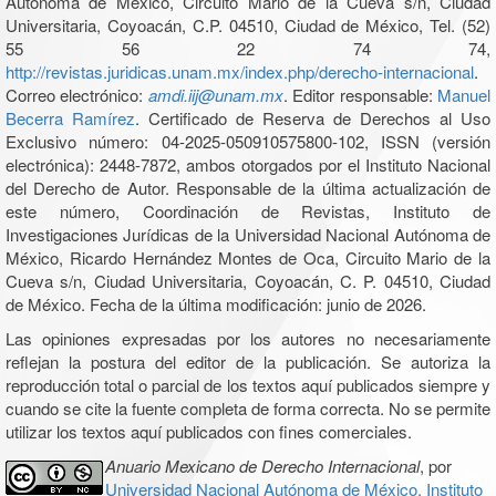
Autónoma de México, Circuito Mario de la Cueva s/n, Ciudad
Universitaria, Coyoacán, C.P. 04510, Ciudad de México, Tel. (52)
55 56 22 74 74,
http://revistas.juridicas.unam.mx/index.php/derecho-internacional
.
Correo electrónico:
amdi.iij@unam.mx
. Editor responsable:
Manuel
Becerra Ramírez
. Certificado de Reserva de Derechos al Uso
Exclusivo número: 04-2025-050910575800-102, ISSN (versión
electrónica): 2448-7872, ambos otorgados por el Instituto Nacional
del Derecho de Autor. Responsable de la última actualización de
este número, Coordinación de Revistas, Instituto de
Investigaciones Jurídicas de la Universidad Nacional Autónoma de
México, Ricardo Hernández Montes de Oca, Circuito Mario de la
Cueva s/n, Ciudad Universitaria, Coyoacán, C. P. 04510, Ciudad
de México. Fecha de la última modificación: junio de 2026.
Las opiniones expresadas por los autores no necesariamente
reflejan la postura del editor de la publicación. Se autoriza la
reproducción total o parcial de los textos aquí publicados siempre y
cuando se cite la fuente completa de forma correcta. No se permite
utilizar los textos aquí publicados con fines comerciales.
Anuario Mexicano de Derecho Internacional
, por
Universidad Nacional Autónoma de México, Instituto