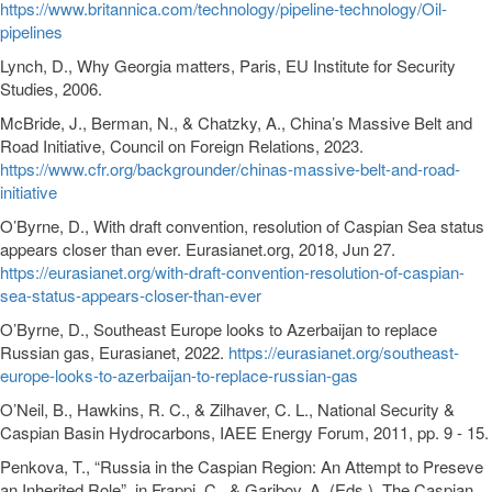
https://www.britannica.com/technology/pipeline-technology/Oil-
pipelines
Lynch, D., Why Georgia matters, Paris, EU Institute for Security
Studies, 2006.
McBride, J., Berman, N., & Chatzky, A., China’s Massive Belt and
Road Initiative, Council on Foreign Relations, 2023.
https://www.cfr.org/backgrounder/chinas-massive-belt-and-road-
initiative
O’Byrne, D., With draft convention, resolution of Caspian Sea status
appears closer than ever. Eurasianet.org, 2018, Jun 27.
https://eurasianet.org/with-draft-convention-resolution-of-caspian-
sea-status-appears-closer-than-ever
O’Byrne, D., Southeast Europe looks to Azerbaijan to replace
Russian gas, Eurasianet, 2022.
https://eurasianet.org/southeast-
europe-looks-to-azerbaijan-to-replace-russian-gas
O’Neil, B., Hawkins, R. C., & Zilhaver, C. L., National Security &
Caspian Basin Hydrocarbons, IAEE Energy Forum, 2011, pp. 9 - 15.
Penkova, T., “Russia in the Caspian Region: An Attempt to Preseve
an Inherited Role”, in Frappi, C., & Garibov, A. (Eds.), The Caspian