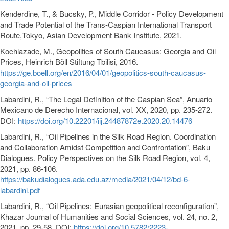
Kenderdine, T., & Bucsky, P., Middle Corridor - Policy Development
and Trade Potential of the Trans-Caspian International Transport
Route,Tokyo, Asian Development Bank Institute, 2021.
Kochlazade, M., Geopolitics of South Caucasus: Georgia and Oil
Prices, Heinrich Böll Stiftung Tbilisi, 2016.
https://ge.boell.org/en/2016/04/01/geopolitics-south-caucasus-
georgia-and-oil-prices
Labardini, R., “The Legal Definition of the Caspian Sea”, Anuario
Mexicano de Derecho Internacional, vol. XX, 2020, pp. 235-272.
DOI:
https://doi.org/10.22201/iij.24487872e.2020.20.14476
Labardini, R., “Oil Pipelines in the Silk Road Region. Coordination
and Collaboration Amidst Competition and Confrontation”, Baku
Dialogues. Policy Perspectives on the Silk Road Region, vol. 4,
2021, pp. 86-106.
https://bakudialogues.ada.edu.az/media/2021/04/12/bd-6-
labardini.pdf
Labardini, R., “Oil Pipelines: Eurasian geopolitical reconfiguration”,
Khazar Journal of Humanities and Social Sciences, vol. 24, no. 2,
2021, pp. 29-58. DOI:
https://doi.org/10.5782/2223-