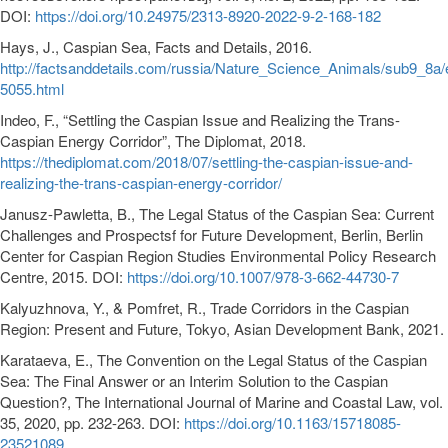
DOI:
https://doi.org/10.24975/2313-8920-2022-9-2-168-182
Hays, J., Caspian Sea, Facts and Details, 2016.
http://factsanddetails.com/russia/Nature_Science_Animals/sub9_8a/
5055.html
Indeo, F., “Settling the Caspian Issue and Realizing the Trans-
Caspian Energy Corridor”, The Diplomat, 2018.
https://thediplomat.com/2018/07/settling-the-caspian-issue-and-
realizing-the-trans-caspian-energy-corridor/
Janusz-Pawletta, B., The Legal Status of the Caspian Sea: Current
Challenges and Prospectsf for Future Development, Berlin, Berlin
Center for Caspian Region Studies Environmental Policy Research
Centre, 2015. DOI:
https://doi.org/10.1007/978-3-662-44730-7
Kalyuzhnova, Y., & Pomfret, R., Trade Corridors in the Caspian
Region: Present and Future, Tokyo, Asian Development Bank, 2021.
Karataeva, E., The Convention on the Legal Status of the Caspian
Sea: The Final Answer or an Interim Solution to the Caspian
Question?, The International Journal of Marine and Coastal Law, vol.
35, 2020, pp. 232-263. DOI:
https://doi.org/10.1163/15718085-
23521089