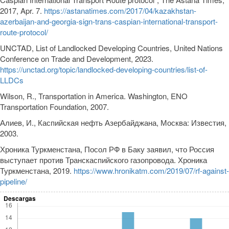
2017, Apr. 7.
https://astanatimes.com/2017/04/kazakhstan-
azerbaijan-and-georgia-sign-trans-caspian-international-transport-
route-protocol/
UNCTAD, List of Landlocked Developing Countries, United Nations
Conference on Trade and Development, 2023.
https://unctad.org/topic/landlocked-developing-countries/list-of-
LLDCs
Wilson, R., Transportation in America. Washington, ENO
Transportation Foundation, 2007.
Алиев, И., Каспийская нефть Азербайджана, Москва: Известия,
2003.
Хроника Туркменстана, Посол РФ в Баку заявил, что Россия
выступает против Транскаспийского газопровода. Хроника
Туркменстана, 2019.
https://www.hronikatm.com/2019/07/rf-against-
pipeline/
Descargas