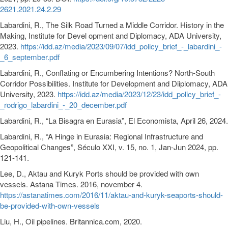
2621.2021.24.2.29
Labardini, R., The Silk Road Turned a Middle Corridor. History in the
Making, Institute for Devel opment and Diplomacy, ADA University,
2023.
https://idd.az/media/2023/09/07/idd_policy_brief_-_labardini_-
_6_september.pdf
Labardini, R., Conflating or Encumbering Intentions? North-South
Corridor Possibilities. Institute for Development and Diiplomacy, ADA
University, 2023.
https://idd.az/media/2023/12/23/idd_policy_brief_-
_rodrigo_labardini_-_20_december.pdf
Labardini, R., “La Bisagra en Eurasia”, El Economista, April 26, 2024.
Labardini, R., “A Hinge in Eurasia: Regional Infrastructure and
Geopolitical Changes”, Século XXI, v. 15, no. 1, Jan-Jun 2024, pp.
121-141.
Lee, D., Aktau and Kuryk Ports should be provided with own
vessels. Astana Times. 2016, november 4.
https://astanatimes.com/2016/11/aktau-and-kuryk-seaports-should-
be-provided-with-own-vessels
Liu, H., Oil pipelines. Britannica.com, 2020.