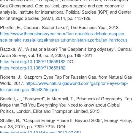
Sea Chessboard. Geo-political, geo-strategic and geo-economic
analysis, Institute for International Political Studies (ISPI) and Center
for Strategic Studies (SAM), 2014, pp. 113-128.
Pheiffer, E., Caspian: Sea or Lake?, The Business Year, 2018.
https://www.thebusinessyear.com/five-countries-debate-caspian-
sea-or-lake-russia-kazakhstan-turkmenistan-azerbaijan-iran/focus
Raczka, W., “A sea or a lake? The Caspian’s long odyssey”, Central
Asian Survey, vol. 19, no. 2, 2000, pp. 189 - 221.
https://doi.org/10.1080/713656182
DOI:
https://doi.org/10.1080/713656182
Roberts, J., Gazprom Eyes Tap For Russian Gas, from Natural Gas
World, 2017.
https://www.naturalgasworld.com/gazprom-eyes-tap-
for-russian-gas-35548?#signin
Scarlett, J., “Foreword”, in Marshall, T., Prisoners of Geography. Ten
Maps that Tell You Everything You Need to know about Global
Politics, London, Elliot and Thompson Limited, 2015.
Shaffer, B., “Caspian Energy Phase II: Beyond 2005”, Energy Policy,
vol. 38, 2010, pp. 7209-7215. DOI:
https://doi.org/10.1016/j.enpol.2010.07.051