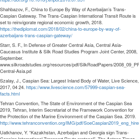
Shahbazov, F., China to Europe By Way of Azerbaijan’s Trans-
Caspian Gateway. The Trans-Caspian International Transit Route is
set to reinvigorate regional economic growth, 2018.
https://thediplomat.com/2018/02/china-to-europe-by-way-of-
azerbaijans-trans-caspian-gateway/
Starr, S. F., In Defense of Greater Central Asia, Central Asia-
Caucasus Institute & Silk Road Studies Program Joint Center, 2008,
September.
www.silkroadstudies.org/resources/pdf/SilkRoadPapers/2008_09_PP
Central-Asia.pd
Szalay, J., Caspian Sea: Largest Inland Body of Water, Live Science,
2017, 04 24.
https://www.livescience.com/57999-caspian-sea-
facts.html
Tehran Convention, The State of Environment of the Caspian Sea
2019, Tehran, Interim Secretariat of the Framework Convention for
the Protection of the Marine Environment of the Caspian Sea. 2019.
http://www.tehranconvention.org/IMG/pdf/SoeCaspian2019_eng_hire
Uatkhanov, Y. “Kazakhstan, Azerbaijan and Georgia sign Trans-
Caspian International Transport Route protocol”, The Astana Times,