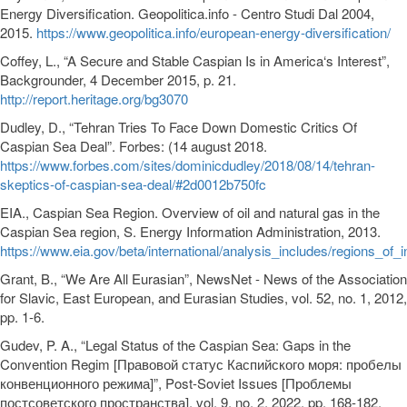
Energy Diversification. Geopolitica.info - Centro Studi Dal 2004,
2015.
https://www.geopolitica.info/european-energy-diversification/
Coffey, L., “A Secure and Stable Caspian Is in America‘s Interest”,
Backgrounder, 4 December 2015, p. 21.
http://report.heritage.org/bg3070
Dudley, D., “Tehran Tries To Face Down Domestic Critics Of
Caspian Sea Deal”. Forbes: (14 august 2018.
https://www.forbes.com/sites/dominicdudley/2018/08/14/tehran-
skeptics-of-caspian-sea-deal/#2d0012b750fc
EIA., Caspian Sea Region. Overview of oil and natural gas in the
Caspian Sea region, S. Energy Information Administration, 2013.
https://www.eia.gov/beta/international/analysis_includes/regions_of
Grant, B., “We Are All Eurasian”, NewsNet - News of the Association
for Slavic, East European, and Eurasian Studies, vol. 52, no. 1, 2012,
pp. 1-6.
Gudev, P. A., “Legal Status of the Caspian Sea: Gaps in the
Convention Regim [Правовой статус Каспийского моря: пробелы
конвенционного режима]”, Post-Soviet Issues [Проблемы
постсоветского пространства], vol. 9, no. 2, 2022, pp. 168-182.