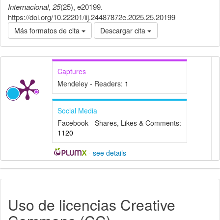
Internacional
,
25
(25), e20199.
https://doi.org/10.22201/iij.24487872e.2025.25.20199
Más formatos de cita
Descargar cita
Captures
Mendeley - Readers:
1
Social Media
Facebook - Shares, Likes & Comments:
1120
-
see details
Detalles
del
Uso de licencias Creative
artículo