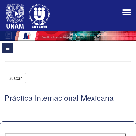
Navegación
principal
Contenido
principal
Barra
lateral
Práctica Internacional Mexicana
Buscar
Práctica Internacional Mexicana