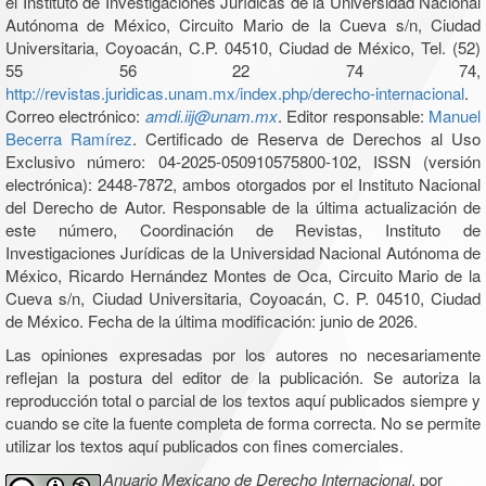
el Instituto de Investigaciones Jurídicas de la Universidad Nacional
Autónoma de México, Circuito Mario de la Cueva s/n, Ciudad
Universitaria, Coyoacán, C.P. 04510, Ciudad de México, Tel. (52)
55 56 22 74 74,
http://revistas.juridicas.unam.mx/index.php/derecho-internacional
.
Correo electrónico:
amdi.iij@unam.mx
. Editor responsable:
Manuel
Becerra Ramírez
. Certificado de Reserva de Derechos al Uso
Exclusivo número: 04-2025-050910575800-102, ISSN (versión
electrónica): 2448-7872, ambos otorgados por el Instituto Nacional
del Derecho de Autor. Responsable de la última actualización de
este número, Coordinación de Revistas, Instituto de
Investigaciones Jurídicas de la Universidad Nacional Autónoma de
México, Ricardo Hernández Montes de Oca, Circuito Mario de la
Cueva s/n, Ciudad Universitaria, Coyoacán, C. P. 04510, Ciudad
de México. Fecha de la última modificación: junio de 2026.
Las opiniones expresadas por los autores no necesariamente
reflejan la postura del editor de la publicación. Se autoriza la
reproducción total o parcial de los textos aquí publicados siempre y
cuando se cite la fuente completa de forma correcta. No se permite
utilizar los textos aquí publicados con fines comerciales.
Anuario Mexicano de Derecho Internacional
, por