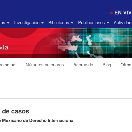
EN VI
icas
Investigación
Bibliotecas
Publicaciones
Activida
via
o actual
Números anteriores
Acerca de
Blog
Otras
a de casos
 Mexicano de Derecho Internacional