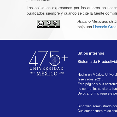
Las opiniones expresadas por los autores no necesar
publicados siempre y cuando se cite la fuente complet
Anuario Mexicano de D
bajo una
Licencia Cre
Sitios internos
Sistema de Productiv
Hecho en México, Univers
reservados 2021.
Esta página y sus conteni
no se mutile, se cite la fu
De otra forma, requiere per
Sitio web administrado por 
Cualquier asunto relaciona