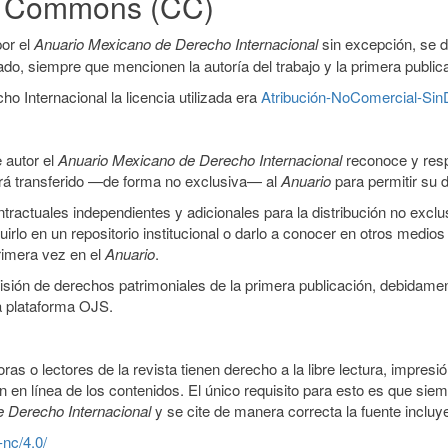
ve Commons (CC)
or el
Anuario Mexicano de Derecho Internacional
sin excepción, se 
icado, siempre que mencionen la autoría del trabajo y la primera public
 Internacional la licencia utilizada era
Atribución-NoComercial-SinD
 autor el
Anuario Mexicano de Derecho Internacional
reconoce y resp
 será transferido —de forma no exclusiva— al
Anuario
para permitir su d
ractuales independientes y adicionales para la distribución no exclus
luirlo en un repositorio institucional o darlo a conocer en otros medio
primera vez en el
Anuario
.
smisión de derechos patrimoniales de la primera publicación, debidamen
a plataforma OJS.
ras o lectores de la revista tienen derecho a la libre lectura, impresi
 en línea de los contenidos. El único requisito para esto es que siem
e Derecho Internacional
y se cite de manera correcta la fuente inclu
-nc/4.0/