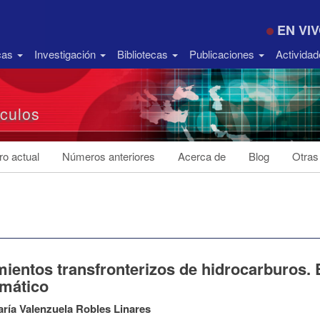
EN VI
icas
Investigación
Bibliotecas
Publicaciones
Activida
ículos
o actual
Números anteriores
Acerca de
Blog
Otras
ientos transfronterizos de hidrocarburos. E
omático
ría Valenzuela Robles Linares