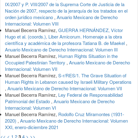
IX/2007 y P. VIII/2007 de la Suprema Corte de Justicia de la
Nación de 2007, respecto de la jerarquía de los tratados en el
orden jurídico mexicano
,
Anuario Mexicano de Derecho
Internacional: Volumen VIII
Manuel Becerra Ramírez,
GUERRA HERNÁNDEZ, Víctor
Hugo et al. (coords.), Liber Amicorum. Homenaje a la obra
científica y académica de la profesora Tatiana B. de Maekel
,
Anuario Mexicano de Derecho Internacional: Volumen III
Manuel Becerra Ramírez,
Human Rights Situation in the
Occupied Palestinian Territory
,
Anuario Mexicano de Derecho
Internacional: Volumen VII
Manuel Becerra Ramírez,
S-r/RES/1. The Grave Situation of
Human Rights in Lebanon caused by Israeli Military Operations
,
Anuario Mexicano de Derecho Internacional: Volumen VII
Manuel Becerra Ramírez,
Ley Federal de Responsabilidad
Patrimonial del Estado
,
Anuario Mexicano de Derecho
Internacional: Volumen VI
Manuel Becerra Ramírez,
Rodolfo Cruz Miramontes (1931-
2020)
,
Anuario Mexicano de Derecho Internacional: Volumen
XXI, enero-diciembre 2021
<<
<
1
2
3
4
>
>>