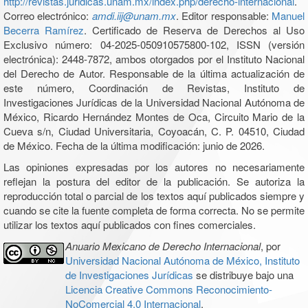
http://revistas.juridicas.unam.mx/index.php/derecho-internacional
.
Correo electrónico:
amdi.iij@unam.mx
. Editor responsable:
Manuel
Becerra Ramírez
. Certificado de Reserva de Derechos al Uso
Exclusivo número: 04-2025-050910575800-102, ISSN (versión
electrónica): 2448-7872, ambos otorgados por el Instituto Nacional
del Derecho de Autor. Responsable de la última actualización de
este número, Coordinación de Revistas, Instituto de
Investigaciones Jurídicas de la Universidad Nacional Autónoma de
México, Ricardo Hernández Montes de Oca, Circuito Mario de la
Cueva s/n, Ciudad Universitaria, Coyoacán, C. P. 04510, Ciudad
de México. Fecha de la última modificación: junio de 2026.
Las opiniones expresadas por los autores no necesariamente
reflejan la postura del editor de la publicación. Se autoriza la
reproducción total o parcial de los textos aquí publicados siempre y
cuando se cite la fuente completa de forma correcta. No se permite
utilizar los textos aquí publicados con fines comerciales.
Anuario Mexicano de Derecho Internacional
, por
Universidad Nacional Autónoma de México, Instituto
de Investigaciones Jurídicas
se distribuye bajo una
Licencia Creative Commons Reconocimiento-
NoComercial 4.0 Internacional
.