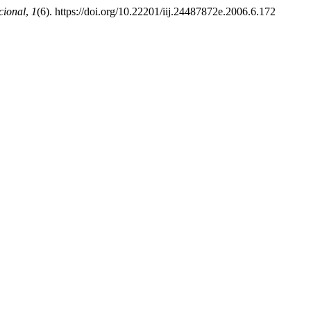
cional
,
1
(6). https://doi.org/10.22201/iij.24487872e.2006.6.172