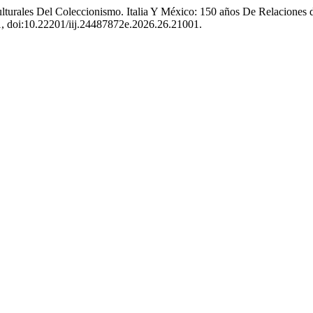
turales Del Coleccionismo. Italia Y México: 150 años De Relaciones 
001, doi:10.22201/iij.24487872e.2026.26.21001.