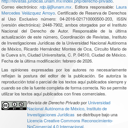
http://revistas.juridicas.unam.mx/index.php/derecho-privado
.
Correo electrónico:
rdp.iij@unam.mx
. Editora responsable:
Laura
Mercedes Velázquez Arroyo
. Certificado de Reserva de Derechos
al Uso Exclusivo número: 04-2016-021710000500-203, ISSN
(versión electrónica): 2448-7902, ambos otorgados por el Instituto
Nacional del Derecho de Autor. Responsable de la última
actualización de este número, Coordinación de Revistas, Instituto
de Investigaciones Jurídicas de la Universidad Nacional Autónoma
de México, Ricardo Hernández Montes de Oca, Circuito Mario de
la Cueva s/n, Ciudad Universitaria, C. P. 04510, Ciudad de México.
Fecha de la última modificación: febrero de 2026.
Las opiniones expresadas por los autores no necesariamente
reflejan la postura del editor de la publicación. Se autoriza la
reproducción total o parcial de los textos aquí publicados siempre y
cuando se cite la fuente completa de forma correcta. No se permite
utilizar los textos aquí publicados con fines comerciales.
Revista de Derecho Privado
por
Universidad
Nacional Autónoma de México, Instituto de
Investigaciones Jurídicas
se distribuye bajo una
Licencia Creative Commons Reconocimiento-
NoComercial 4.0 Internacional
.