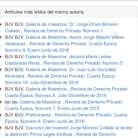
Detalles
Artículos más leídos del mismo autor/a
del
BJV BJV,
Galería de maestros: Dr. Jorge Efraín Moreno
artículo
Collado
,
Revista de Derecho Privado: Número 1
BJV BJV,
Galería de Maestros: doctor Jorge Alberto Witker
Velásquez
,
Revista de Derecho Privado: Cuarta Época,
Número 9, Enero-Junio de 2016
BJV BJV,
Galería de Maestros: doctora María Leoba
Castañeda Rivas
,
Revista de Derecho Privado: Número 5
BJV BJV,
Galería de Maestros: Dr. Juan Luis González
Alcántara
,
Revista de Derecho Privado: Cuarta Época,
Número 10, Julio-Diciembre de 2016
BJV BJV,
Galería de Maestros
,
Revista de Derecho Privado:
Cuarta Época, Número 6, Julio-Diciembre de 2014
bjv bjv,
Galería de Maestros
,
Revista de Derecho Privado:
Cuarta Época, Número 7, Enero-Junio de 2015
BJV BJV,
Preliminares
,
Revista de Derecho Privado: Cuarta
Época, Número 9, Enero-Junio de 2016
BJV BJV,
Discurso del maestro Jorge Moreno Collado al recibir
la distinción Prima Leges Instituta
,
Revista de Derecho