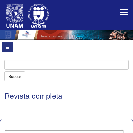
Navegación
principal
Contenido
principal
Barra
lateral
Revista completa
Buscar
Revista completa