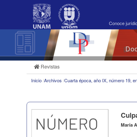
Navegación
principal
Contenido
principal
Conoce juríd
Barra
lateral
Doc
Revistas
Inicio
/
Archivos
/
Cuarta época, año IX, número 19, e
Culp
María 