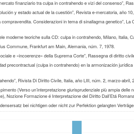
mercato finanziario tra culpa in contrahendo e vizi del consenso”, Rasse
olución y estado actual de la cuestión”, Revista e-mercatoria, año 10
lla compravendita. Considerazioni in tema di sinallagma genetico”, La
dele moderne teoriche sulla CD: culpa in contrahendo, Milano, Italia, C
n Ius Commune, Frankfurt am Main, Alemania, núm. 7, 1978.
sociale e «incoerenze» della Suprema Corte”, Rassegna di diritto civile
ad precontractual (culpa in contrahendo) en la armonización jurídic
hendo”, Rivista Di Diritto Civile, Italia, año LIII, núm. 2, marzo-abril, 
pimento (Verso un’interpretazione giurisprudenziale più ampia delle no
te), Nozione Formazione é Interpretazione del Diritto Dall’Etá Romana
densersatz bei nichtigen oder nicht zur Perfektion gelangten Verträge