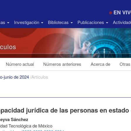
EN VI
icas
Investigación
Bibliotecas
Publicaciones
Activida
ículos
Número actual
Números anteriores
Acerca de
Otras
ro-junio de 2024
/
Artículos
pacidad jurídica de las personas en estado 
Leyva Sánchez
idad Tecnológica de México