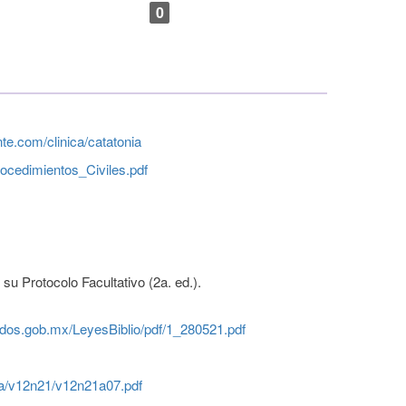
0
te.com/clinica/catatonia
ocedimientos_Civiles.pdf
 Protocolo Facultativo (2a. ed.).
ados.gob.mx/LeyesBiblio/pdf/1_280521.pdf
ova/v12n21/v12n21a07.pdf