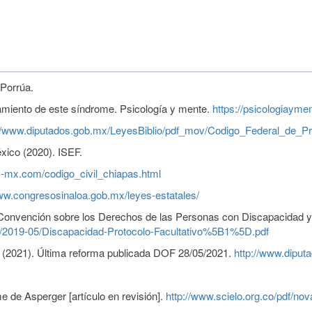
 Porrúa.
ratamiento de este síndrome. Psicología y mente.
https://psicologiaymen
://www.diputados.gob.mx/LeyesBiblio/pdf_mov/Codigo_Federal_de_Pr
xico (2020). ISEF.
es-mx.com/codigo_civil_chiapas.html
www.congresosinaloa.gob.mx/leyes-estatales/
nvención sobre los Derechos de las Personas con Discapacidad y su
os/2019-05/Discapacidad-Protocolo-Facultativo%5B1%5D.pdf
s (2021). Última reforma publicada DOF 28/05/2021.
http://www.diput
 de Asperger [artículo en revisión].
http://www.scielo.org.co/pdf/n