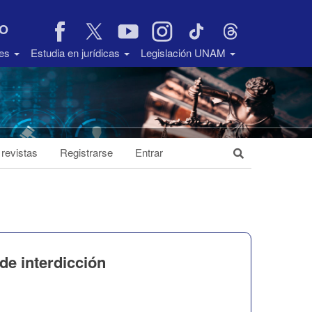
VO
des
Estudia en jurídicas
Legislación UNAM
 revistas
Registrarse
Entrar
de interdicción