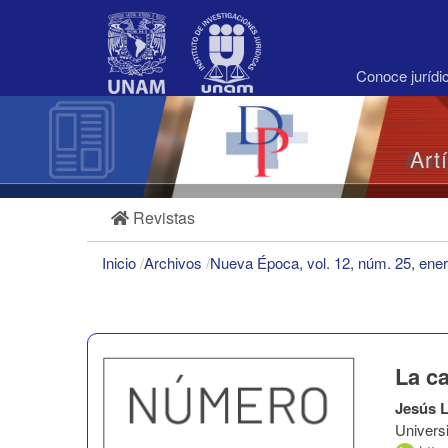
Navegación
principal
Contenido
principal
Conoce juríd
Barra
lateral
Art
Revistas
Inicio
/
Archivos
/
Nueva Época, vol. 12, núm. 25, ene
La ca
Jesús 
Univers