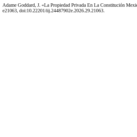
Adame Goddard, J. «La Propiedad Privada En La Constitución Mexic
e21063, doi:10.22201/iij.24487902e.2026.29.21063.