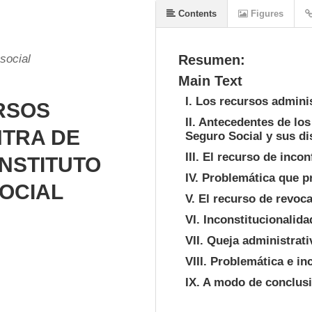
Contents
Figures
social
Resumen:
Main Text
I. Los recursos admini
RSOS
II. Antecedentes de los
NTRA DE
Seguro Social y sus di
III. El recurso de inco
INSTITUTO
IV. Problemática que p
OCIAL
V. El recurso de revoc
VI. Inconstitucionalid
VII. Queja administrati
VIII. Problemática e in
IX. A modo de conclus