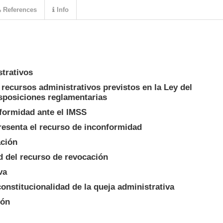
References
Info
strativos
 recursos administrativos previstos en la Ley del
sposiciones reglamentarias
nformidad ante el IMSS
resenta el recurso de inconformidad
ación
ad del recurso de revocación
va
constitucionalidad de la queja administrativa
ión