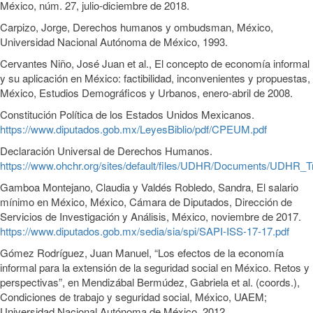
México, núm. 27, julio-diciembre de 2018.
Carpizo, Jorge, Derechos humanos y ombudsman, México,
Universidad Nacional Autónoma de México, 1993.
Cervantes Niño, José Juan et al., El concepto de economía informal
y su aplicación en México: factibilidad, inconvenientes y propuestas,
México, Estudios Demográficos y Urbanos, enero-abril de 2008.
Constitución Política de los Estados Unidos Mexicanos.
https://www.diputados.gob.mx/LeyesBiblio/pdf/CPEUM.pdf
Declaración Universal de Derechos Humanos.
https://www.ohchr.org/sites/default/files/UDHR/Documents/UDHR_Tr
Gamboa Montejano, Claudia y Valdés Robledo, Sandra, El salario
mínimo en México, México, Cámara de Diputados, Dirección de
Servicios de Investigación y Análisis, México, noviembre de 2017.
https://www.diputados.gob.mx/sedia/sia/spi/SAPI-ISS-17-17.pdf
Gómez Rodríguez, Juan Manuel, “Los efectos de la economía
informal para la extensión de la seguridad social en México. Retos y
perspectivas”, en Mendizábal Bermúdez, Gabriela et al. (coords.),
Condiciones de trabajo y seguridad social, México, UAEM;
Universidad Nacional Autónoma de México, 2012.