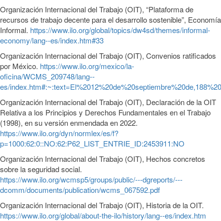
Organización Internacional del Trabajo (OIT), “Plataforma de
recursos de trabajo decente para el desarrollo sostenible”, Economía
Informal.
https://www.ilo.org/global/topics/dw4sd/themes/informal-
economy/lang--es/index.htm#33
Organización Internacional del Trabajo (OIT), Convenios ratificados
por México.
https://www.ilo.org/mexico/la-
oficina/WCMS_209748/lang--
es/index.htm#:~:text=El%2012%20de%20septiembre%20de,188%
Organización Internacional del Trabajo (OIT), Declaración de la OIT
Relativa a los Principios y Derechos Fundamentales en el Trabajo
(1998), en su versión enmendada en 2022.
https://www.ilo.org/dyn/normlex/es/f?
p=1000:62:0::NO:62:P62_LIST_ENTRIE_ID:2453911:NO
Organización Internacional del Trabajo (OIT), Hechos concretos
sobre la seguridad social.
https://www.ilo.org/wcmsp5/groups/public/---dgreports/---
dcomm/documents/publication/wcms_067592.pdf
Organización Internacional del Trabajo (OIT), Historia de la OIT.
https://www.ilo.org/global/about-the-ilo/history/lang--es/index.htm