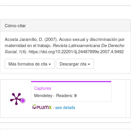
Cómo citar
Acosta Jaramillo, D. (2007). Acoso sexual y discriminación por
maternidad en el trabajo.
Revista Latinoamericana De Derecho
Social
,
1
(4). https://doi.org/10.22201/iij.24487899e.2007.4.9492
Más formatos de cita
Descargar cita
Captures
Mendeley - Readers:
9
-
see details
Detalles