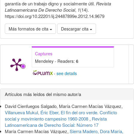
garantía de un trabajo digno y socialmente útil.
Revista
Latinoamericana De Derecho Social
,
1
(14).
https://doi.org/10.22201/iij.24487899e.2012.14.9679
Más formatos de cita
Descargar cita
Captures
Mendeley - Readers:
6
-
see details
Detalles
Artículos más leídos del mismo autor/a
del
David Cienfuegos Salgado, María Carmen Macías Vázquez,
artículo
Villanueva Mukul, Éric Eber, El fin del oro verde. Conflicto
social y movimiento campesino 1960-2008
,
Revista
Latinoamericana de Derecho Social: Número 17
María Carmen Macías Vázquez,
Sierra Madero, Dora María,