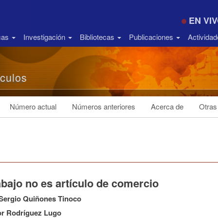
EN VI
icas
Investigación
Bibliotecas
Publicaciones
Activida
ículos
Número actual
Números anteriores
Acerca de
Otras
abajo no es artículo de comercio
 Sergio Quiñones Tinoco
or Rodríguez Lugo