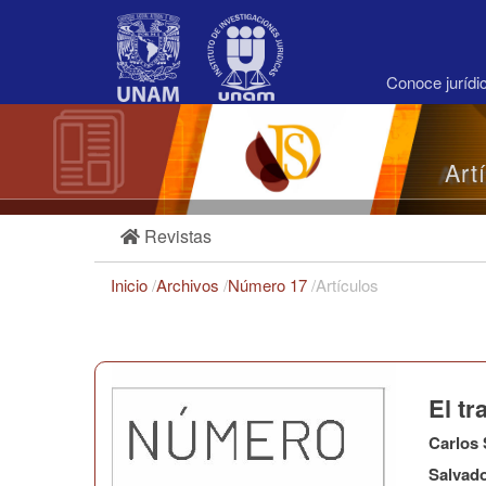
Navegación
principal
Contenido
principal
Conoce juríd
Barra
lateral
Art
Revistas
Inicio
/
Archivos
/
Número 17
/
Artículos
El tr
Carlos
Salvad