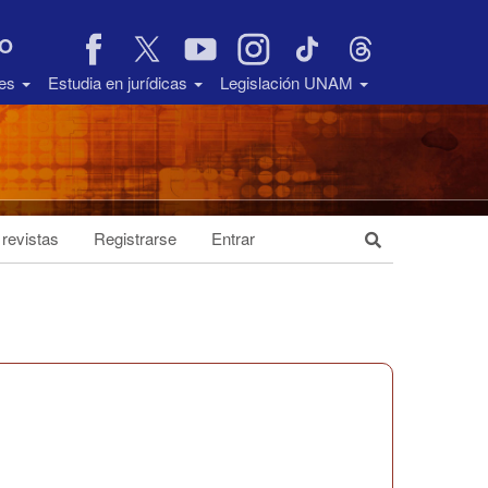
VO
des
Estudia en jurídicas
Legislación UNAM
 revistas
Registrarse
Entrar