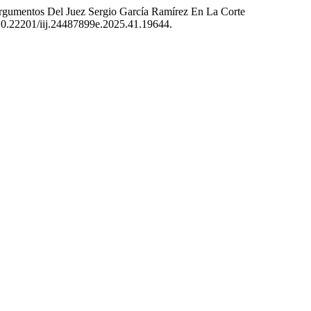
rgumentos Del Juez Sergio García Ramírez En La Corte
i:10.22201/iij.24487899e.2025.41.19644.