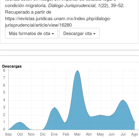
condición migratoria.
Diálogo Jurisprudencial
,
1
(22), 39–52.
Recuperado a partir de
https://revistas.juridicas.unam.mx/index.php/dialogo-
jurisprudencial/article/view/16280
Más formatos de cita
Descargar cita
Detalles
Descargas
del
artículo