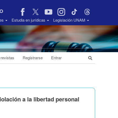
VO
des
Estudia en jurídicas
Legislación UNAM
 revistas
Registrarse
Entrar
violación a la libertad personal