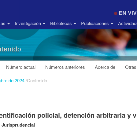
EN VI
icas
Investigación
Bibliotecas
Publicaciones
Activida
tenido
Número actual
Números anteriores
Acerca de
Otras
mbre de 2024
/
Contenido
entificación policial, detención arbitraria y 
 Jurisprudencial