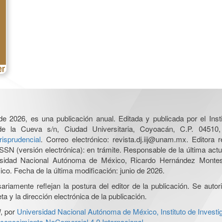
e 2026, es una publicación anual. Editada y publicada por el Insti
de la Cueva s/n, Ciudad Universitaria, Coyoacán, C.P. 04510
risprudencial
. Correo electrónico: revista.dj.iij@unam.mx. Editora
SN (versión electrónica): en trámite. Responsable de la última act
iversidad Nacional Autónoma de México, Ricardo Hernández Monte
co. Fecha de la última modificación: junio de 2026.
iamente reflejan la postura del editor de la publicación. Se autoriz
a y la dirección electrónica de la publicación.
l
, por
Universidad Nacional Autónoma de México, Instituto de Investi
onocimiento-NoComercial 4.0 Internacional
.