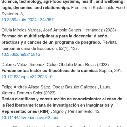
Science, technology, agri-food systems, health, and wellbeing:
logic, dynamics, and relationships.
Frontiers in Sustainable Food
Systems,
8
,
10.3389/fsufs.2024.1344357
Olivia Mireles Vargas, José Antonio Santos Hernández (2023)
Formación multidisciplinaria para la docencia: diseño,
prácticas y alcances de un programa de posgrado.
Revista
Iberoamericana de Educación,
92
(1),
137.
10.35362/rie9215815
Dolores Vélez-Jiménez, Celso Obdulio Mora-Rojas (2023)
Fundamentos histórico-filosóficos de la química.
Sophía,
291.
10.17163/soph.n34.2023.10
Felipe Andrés Aliaga Sáez, Oscar Basulto Gallegos , Laura
Ximena Romero Soler (2023)
Redes científicas y construcción de conocimiento: el caso de
la Red Iberoamericana de Investigación en Imaginarios y
Representaciones (RIIR) .
Signo y Pensamiento,
42
,
10.11144/Javeriana.syp42.rccc