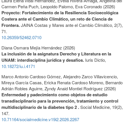
Laura Elena vidal Hernández, Evelia Rivera-Arriaga, Angelina del
Carmen Peña Puch, Leopoldo Palomo, Eva Coronado (2026)
Proyecto: Fortalecimiento de la Resiliencia Socioecológica
Costera ante el Cambio Climático, un reto de Ciencia de
Frontera.
JAINA Costas y Mares ante el Cambio Climático,
2
(7),
71.
10.26359/52462.0710
Diana Osmara Mejía Hernández (2026)
La inclusión de la asignatura Derecho y Literatura en la
UNAM: interdisciplina jurídica y desafíos.
Iuris Dictio,
10.18272/iu.i.4171
Marco Antonio Cardoso Gómez, Alejandro Zarco Villavicencio,
Mireya García Casas, Ericka Renata Cardoso Moreno, Bernardo
Adrián Robles Aguirre, Zyndy Anaid Montiel Rodríguez (2026)
Enfermedad y padecimiento como objetos de estudio
transdisciplinario para la prevención, tratamiento y control
multidisciplinario de la diabetes tipo 2 .
Social Medicine,
19
(2),
147.
10.71164/socialmedicine.v19i2.2026.2267