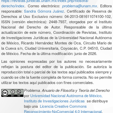
https://revistas.juridicas.unam.mx/index.php/filosofia-
derecho/index
. Correo electrónico:
problema@unam.mx
. Editora
responsable:
Sandra Gómora Juárez
. Certificado de Reserva de
Derechos al Uso Exclusivo número: 04-2013-081611074100-102,
ISSN (versión electrónica): 2448-7937, otorgados por el Instituto
Nacional del Derecho de Autor. Responsable de la última
actualización de este número, Coordinación de Revistas, Instituto
de Investigaciones Jurídicas de la Universidad Nacional Autónoma
de México, Ricardo Hernández Montes de Oca, Circuito Mario de
la Cueva s/n, Ciudad Universitaria, Coyoacán, C.P. 04510, Ciudad
de México. Fecha de la última modificación: junio de 2026.
Las opiniones expresadas por los autores no necesariamente
reflejan la postura del editor de la publicación. Se autoriza la
reproducción total o parcial de los textos aquí publicados siempre y
cuando se cite la fuente completa de forma correcta. No se permite
utilizar los textos aquí publicados con fines comerciales.
Problema. Anuario de Filosofía y Teoría del Derecho
por
Universidad Nacional Autónoma de México,
Instituto de Investigaciones Jurídicas
se distribuye
bajo una
Licencia Creative Commons
Reconocimiento-NoComercial 4.0 Internacional
.