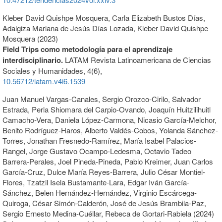
Kleber David Quishpe Mosquera, Carla Elizabeth Bustos Días,
Adalgiza Mariana de Jesús Días Lozada, Kleber David Quishpe
Mosquera (2023)
Field Trips como metodología para el aprendizaje
interdisciplinario.
LATAM Revista Latinoamericana de Ciencias
Sociales y Humanidades,
4
(6),
10.56712/latam.v4i6.1539
Juan Manuel Vargas-Canales, Sergio Orozco-Cirilo, Salvador
Estrada, Perla Shiomara del Carpio-Ovando, Joaquín Huitzilihuitl
Camacho-Vera, Daniela López-Carmona, Nicasio García-Melchor,
Benito Rodríguez-Haros, Alberto Valdés-Cobos, Yolanda Sánchez-
Torres, Jonathan Fresnedo-Ramírez, María Isabel Palacios-
Rangel, Jorge Gustavo Ocampo-Ledesma, Octavio Tadeo
Barrera-Perales, Joel Pineda-Pineda, Pablo Kreimer, Juan Carlos
García-Cruz, Dulce María Reyes-Barrera, Julio César Montiel-
Flores, Tzatzil Isela Bustamante-Lara, Edgar Iván García-
Sánchez, Belen Hernández-Hernández, Virginio Escárcega-
Quiroga, César Simón-Calderón, José de Jesús Brambila-Paz,
Sergio Ernesto Medina-Cuéllar, Rebeca de Gortari-Rabiela (2024)