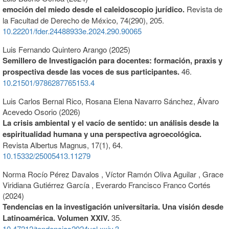
emoción del miedo desde el caleidoscopio jurídico.
Revista de
la Facultad de Derecho de México,
74
(290),
205.
10.22201/fder.24488933e.2024.290.90065
Luis Fernando Quintero Arango (2025)
Semillero de Investigación para docentes: formación, praxis y
prospectiva desde las voces de sus participantes.
46.
10.21501/9786287765153.4
Luis Carlos Bernal Rico, Rosana Elena Navarro Sánchez, Álvaro
Acevedo Osorio (2026)
La crisis ambiental y el vacío de sentido: un análisis desde la
espiritualidad humana y una perspectiva agroecológica.
Revista Albertus Magnus,
17
(1),
64.
10.15332/25005413.11279
Norma Rocío Pérez Davalos , Víctor Ramón Oliva Aguilar , Grace
Viridiana Gutiérrez García , Everardo Francisco Franco Cortés
(2024)
Tendencias en la investigación universitaria. Una visión desde
Latinoamérica. Volumen XXIV.
35.
10.47212/tendencias2024vol.xxiv.3