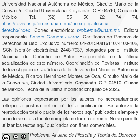
Universidad Nacional Autónoma de México, Circuito Mario de la
Cueva s/n, Ciudad Universitaria, Coyoacán, C.P. 04510, Ciudad de
México, Tel. (52) 55 56 22 74 74,
https://revistas.juridicas.unam.mx/index.php/filosofia-
derecho/index
. Correo electrónico:
problema@unam.mx
. Editora
responsable:
Sandra Gómora Juárez
. Certificado de Reserva de
Derechos al Uso Exclusivo número: 04-2013-081611074100-102,
ISSN (versión electrónica): 2448-7937, otorgados por el Instituto
Nacional del Derecho de Autor. Responsable de la última
actualización de este número, Coordinación de Revistas, Instituto
de Investigaciones Jurídicas de la Universidad Nacional Autónoma
de México, Ricardo Hernández Montes de Oca, Circuito Mario de
la Cueva s/n, Ciudad Universitaria, Coyoacán, C.P. 04510, Ciudad
de México. Fecha de la última modificación: junio de 2026.
Las opiniones expresadas por los autores no necesariamente
reflejan la postura del editor de la publicación. Se autoriza la
reproducción total o parcial de los textos aquí publicados siempre y
cuando se cite la fuente completa de forma correcta. No se permite
utilizar los textos aquí publicados con fines comerciales.
Problema. Anuario de Filosofía y Teoría del Derecho