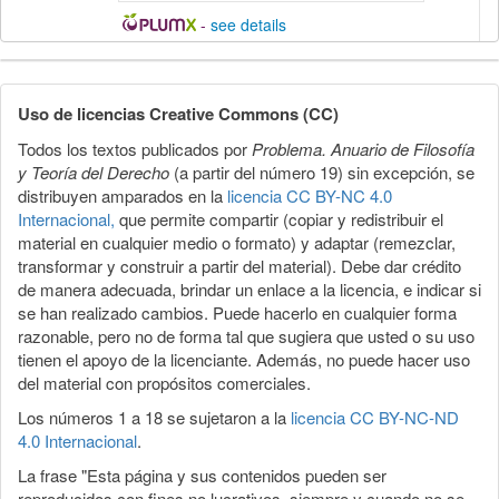
-
see details
Detalles
del
Uso de licencias Creative Commons (CC)
artículo
Todos los textos publicados por
Problema. Anuario de Filosofía
y Teoría del Derecho
(a partir del número 19) sin excepción, se
distribuyen amparados en la
licencia CC BY-NC 4.0
Internacional,
que permite compartir (copiar y redistribuir el
material en cualquier medio o formato) y adaptar (remezclar,
transformar y construir a partir del material). Debe dar crédito
de manera adecuada, brindar un enlace a la licencia, e indicar si
se han realizado cambios. Puede hacerlo en cualquier forma
razonable, pero no de forma tal que sugiera que usted o su uso
tienen el apoyo de la licenciante. Además, no puede hacer uso
del material con propósitos comerciales.
Los números 1 a 18 se sujetaron a la
licencia CC BY-NC-ND
4.0 Internacional
.
La frase "Esta página y sus contenidos pueden ser
reproducidos con fines no lucrativos, siempre y cuando no se