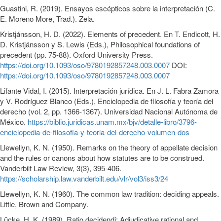
Guastini, R. (2019). Ensayos escépticos sobre la interpretación (C.
E. Moreno More, Trad.). Zela.
Kristjánsson, H. D. (2022). Elements of precedent. En T. Endicott, H.
D. Kristjánsson y S. Lewis (Eds.), Philosophical foundations of
precedent (pp. 75-88). Oxford University Press.
https://doi.org/10.1093/oso/9780192857248.003.0007
DOI:
https://doi.org/10.1093/oso/9780192857248.003.0007
Lifante Vidal, I. (2015). Interpretación jurídica. En J. L. Fabra Zamora
y V. Rodríguez Blanco (Eds.), Enciclopedia de filosofía y teoría del
derecho (vol. 2, pp. 1366-1367). Universidad Nacional Autónoma de
México.
https://biblio.juridicas.unam.mx/bjv/detalle-libro/3796-
enciclopedia-de-filosofia-y-teoria-del-derecho-volumen-dos
Llewellyn, K. N. (1950). Remarks on the theory of appellate decision
and the rules or canons about how statutes are to be construed.
Vanderbilt Law Review, 3(3), 395-406.
https://scholarship.law.vanderbilt.edu/vlr/vol3/iss3/24
Llewellyn, K. N. (1960). The common law tradition: deciding appeals.
Little, Brown and Company.
Lücke, H. K. (1989). Ratio decidendi: Adjudicative rational and