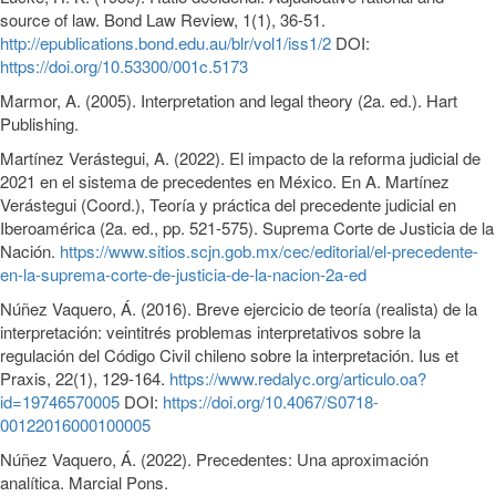
source of law. Bond Law Review, 1(1), 36-51.
http://epublications.bond.edu.au/blr/vol1/iss1/2
DOI:
https://doi.org/10.53300/001c.5173
Marmor, A. (2005). Interpretation and legal theory (2a. ed.). Hart
Publishing.
Martínez Verástegui, A. (2022). El impacto de la reforma judicial de
2021 en el sistema de precedentes en México. En A. Martínez
Verástegui (Coord.), Teoría y práctica del precedente judicial en
Iberoamérica (2a. ed., pp. 521-575). Suprema Corte de Justicia de la
Nación.
https://www.sitios.scjn.gob.mx/cec/editorial/el-precedente-
en-la-suprema-corte-de-justicia-de-la-nacion-2a-ed
Núñez Vaquero, Á. (2016). Breve ejercicio de teoría (realista) de la
interpretación: veintitrés problemas interpretativos sobre la
regulación del Código Civil chileno sobre la interpretación. Ius et
Praxis, 22(1), 129-164.
https://www.redalyc.org/articulo.oa?
id=19746570005
DOI:
https://doi.org/10.4067/S0718-
00122016000100005
Núñez Vaquero, Á. (2022). Precedentes: Una aproximación
analítica. Marcial Pons.