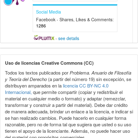
Social Media
Facebook - Shares, Likes & Comments:
1286
-
see details
Detalles
del
Uso de licencias Creative Commons (CC)
artículo
Todos los textos publicados por
Problema. Anuario de Filosofía
y Teoría del Derecho
(a partir del número 19) sin excepción, se
distribuyen amparados en la
licencia CC BY-NC 4.0
Internacional,
que permite compartir (copiar y redistribuir el
material en cualquier medio o formato) y adaptar (remezclar,
transformar y construir a partir del material). Debe dar crédito
de manera adecuada, brindar un enlace a la licencia, e indicar si
se han realizado cambios. Puede hacerlo en cualquier forma
razonable, pero no de forma tal que sugiera que usted o su uso
tienen el apoyo de la licenciante. Además, no puede hacer uso
del material con propósitos comerciales.