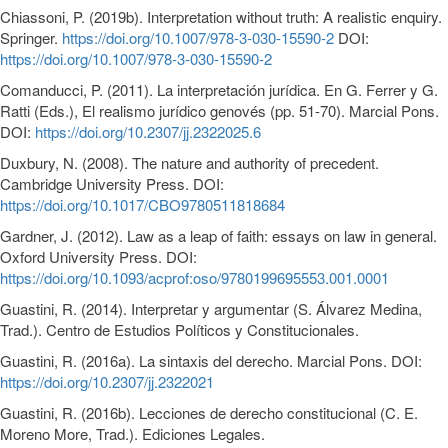
Chiassoni, P. (2019b). Interpretation without truth: A realistic enquiry.
Springer.
https://doi.org/10.1007/978-3-030-15590-2
DOI:
https://doi.org/10.1007/978-3-030-15590-2
Comanducci, P. (2011). La interpretación jurídica. En G. Ferrer y G.
Ratti (Eds.), El realismo jurídico genovés (pp. 51-70). Marcial Pons.
DOI:
https://doi.org/10.2307/jj.2322025.6
Duxbury, N. (2008). The nature and authority of precedent.
Cambridge University Press. DOI:
https://doi.org/10.1017/CBO9780511818684
Gardner, J. (2012). Law as a leap of faith: essays on law in general.
Oxford University Press. DOI:
https://doi.org/10.1093/acprof:oso/9780199695553.001.0001
Guastini, R. (2014). Interpretar y argumentar (S. Álvarez Medina,
Trad.). Centro de Estudios Políticos y Constitucionales.
Guastini, R. (2016a). La sintaxis del derecho. Marcial Pons. DOI:
https://doi.org/10.2307/jj.2322021
Guastini, R. (2016b). Lecciones de derecho constitucional (C. E.
Moreno More, Trad.). Ediciones Legales.