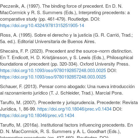
Peczenik, A. (1997). The binding force of precedent. En D. N.
MacCormick y R. S. Summers (Eds.), Interpreting precedents: a
comparative study (pp. 461-479). Routledge. DOI:
https://doi.org/10.4324/9781315251905-14
Ross, A. (1995). Sobre el derecho y la justicia (G. R. Carrió, Trad.;
5a. ed.). Editorial Universitaria de Buenos Aires.
Shecaira, F. P. (2023). Precedent and the source–norm distinction.
En T. Endicott, H. D. Kristjánsson, y S. Lewis (Eds.), Philosophical
foundations of precedent (pp. 320-334). Oxford University Press.
https://doi.org/10.1093/oso/9780192857248.003.0025
DOI:
https://doi.org/10.1093/oso/9780192857248.003.0025
Schauer, F. (2013). Pensar como abogado: Una nueva introducción
al razonamiento jurídico (T. J. Schleider, Trad.). Marcial Pons.
Taruffo, M. (2007). Precedente y jurisprudencia. Precedente: Revista
Jurídica, 1, 86-99.
https://doi.org/10.18046/prec.v0.1434
DOI:
https://doi.org/10.18046/prec.v0.1434
Taruffo, M. (2016a). Institutional factors influencing precedents. En
D. N. MacCormick, R. S. Summers y A. L. Goodhart (Eds.),
Interpreting precedents (pp. 437-460). Routledge. DOI: