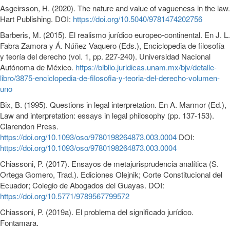
Asgeirsson, H. (2020). The nature and value of vagueness in the law.
Hart Publishing. DOI:
https://doi.org/10.5040/9781474202756
Barberis, M. (2015). El realismo jurídico europeo-continental. En J. L.
Fabra Zamora y Á. Núñez Vaquero (Eds.), Enciclopedia de filosofía
y teoría del derecho (vol. 1, pp. 227-240). Universidad Nacional
Autónoma de México.
https://biblio.juridicas.unam.mx/bjv/detalle-
libro/3875-enciclopedia-de-filosofia-y-teoria-del-derecho-volumen-
uno
Bix, B. (1995). Questions in legal interpretation. En A. Marmor (Ed.),
Law and interpretation: essays in legal philosophy (pp. 137-153).
Clarendon Press.
https://doi.org/10.1093/oso/9780198264873.003.0004
DOI:
https://doi.org/10.1093/oso/9780198264873.003.0004
Chiassoni, P. (2017). Ensayos de metajurisprudencia analítica (S.
Ortega Gomero, Trad.). Ediciones Olejnik; Corte Constitucional del
Ecuador; Colegio de Abogados del Guayas. DOI:
https://doi.org/10.5771/9789567799572
Chiassoni, P. (2019a). El problema del significado jurídico.
Fontamara.