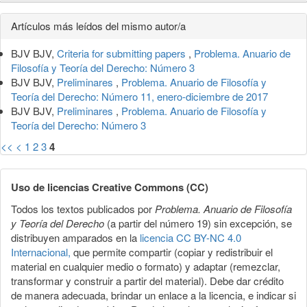
Detalles
Artículos más leídos del mismo autor/a
del
BJV BJV,
Criteria for submitting papers
,
Problema. Anuario de
artículo
Filosofía y Teoría del Derecho: Número 3
BJV BJV,
Preliminares
,
Problema. Anuario de Filosofía y
Teoría del Derecho: Número 11, enero-diciembre de 2017
BJV BJV,
Preliminares
,
Problema. Anuario de Filosofía y
Teoría del Derecho: Número 3
<<
<
1
2
3
4
Uso de licencias Creative Commons (CC)
Todos los textos publicados por
Problema. Anuario de Filosofía
y Teoría del Derecho
(a partir del número 19) sin excepción, se
distribuyen amparados en la
licencia CC BY-NC 4.0
Internacional,
que permite compartir (copiar y redistribuir el
material en cualquier medio o formato) y adaptar (remezclar,
transformar y construir a partir del material). Debe dar crédito
de manera adecuada, brindar un enlace a la licencia, e indicar si