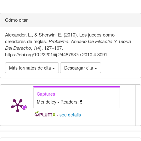
Cómo citar
Alexander, L., & Sherwin, E. (2010). Los jueces como
creadores de reglas.
Problema. Anuario De Filosofía Y Teoría
Del Derecho
,
1
(4), 127–167.
https://doi.org/10.22201/iij.24487937e.2010.4.8091
Más formatos de cita
Descargar cita
Captures
Mendeley - Readers:
5
-
see details
Detalles