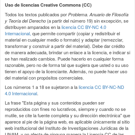
del
Uso de licencias Creative Commons (CC)
artículo
Todos los textos publicados por
Problema. Anuario de Filosofía
y Teoría del Derecho
(a partir del número 19) sin excepción, se
distribuyen amparados en la
licencia CC BY-NC 4.0
Internacional,
que permite compartir (copiar y redistribuir el
material en cualquier medio o formato) y adaptar (remezclar,
transformar y construir a partir del material). Debe dar crédito
de manera adecuada, brindar un enlace a la licencia, e indicar si
se han realizado cambios. Puede hacerlo en cualquier forma
razonable, pero no de forma tal que sugiera que usted o su uso
tienen el apoyo de la licenciante. Además, no puede hacer uso
del material con propósitos comerciales.
Los números 1 a 18 se sujetaron a la
licencia CC BY-NC-ND
4.0 Internacional
.
La frase "Esta página y sus contenidos pueden ser
reproducidos con fines no lucrativos, siempre y cuando no se
mutile, se cite la fuente completa y su dirección electrónica" que
aparece al pie de la página web, es aplicable únicamente al sitio
web institucional del Instituto de Investigaciones Jurídicas de la
UNAM, y no afecta de ninguna manera la Licencia CC de las