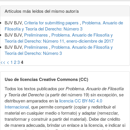
Detalles
Artículos más leídos del mismo autor/a
del
BJV BJV,
Criteria for submitting papers
,
Problema. Anuario de
artículo
Filosofía y Teoría del Derecho: Número 3
BJV BJV,
Preliminares
,
Problema. Anuario de Filosofía y
Teoría del Derecho: Número 11, enero-diciembre de 2017
BJV BJV,
Preliminares
,
Problema. Anuario de Filosofía y
Teoría del Derecho: Número 3
<<
<
1
2
3
4
Uso de licencias Creative Commons (CC)
Todos los textos publicados por
Problema. Anuario de Filosofía
y Teoría del Derecho
(a partir del número 19) sin excepción, se
distribuyen amparados en la
licencia CC BY-NC 4.0
Internacional,
que permite compartir (copiar y redistribuir el
material en cualquier medio o formato) y adaptar (remezclar,
transformar y construir a partir del material). Debe dar crédito
de manera adecuada, brindar un enlace a la licencia, e indicar si