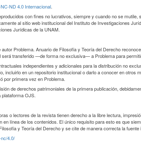
-NC-ND 4.0 Internacional
.
producidos con fines no lucrativos, siempre y cuando no se mutile, se
camente al sitio web institucional del Instituto de Investigaciones J
gaciones Jurídicas de la UNAM.
 autor Problema. Anuario de Filosofía y Teoría del Derecho reconoce 
ual será transferido —de forma no exclusiva— a Problema para permitir
ractuales independientes y adicionales para la distribución no exclus
, incluirlo en un repositorio institucional o darlo a conocer en otros
icó por primera vez en Problema.
smisión de derechos patrimoniales de la primera publicación, debidamen
a plataforma OJS.
ras o lectores de la revista tienen derecho a la libre lectura, impres
 en línea de los contenidos. El único requisito para esto es que siem
ilosofía y Teoría del Derecho y se cite de manera correcta la fuente
-nc/4.0/