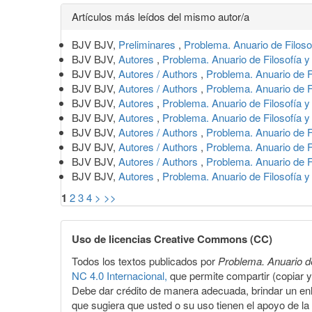
Detalles
Artículos más leídos del mismo autor/a
del
BJV BJV,
Preliminares
,
Problema. Anuario de Filoso
artículo
BJV BJV,
Autores
,
Problema. Anuario de Filosofía 
BJV BJV,
Autores / Authors
,
Problema. Anuario de F
BJV BJV,
Autores / Authors
,
Problema. Anuario de F
BJV BJV,
Autores
,
Problema. Anuario de Filosofía 
BJV BJV,
Autores
,
Problema. Anuario de Filosofía 
BJV BJV,
Autores / Authors
,
Problema. Anuario de F
BJV BJV,
Autores / Authors
,
Problema. Anuario de F
BJV BJV,
Autores / Authors
,
Problema. Anuario de F
BJV BJV,
Autores
,
Problema. Anuario de Filosofía 
1
2
3
4
>
>>
Uso de licencias Creative Commons (CC)
Todos los textos publicados por
Problema. Anuario de
NC 4.0 Internacional,
que permite compartir (copiar y r
Debe dar crédito de manera adecuada, brindar un enla
que sugiera que usted o su uso tienen el apoyo de la