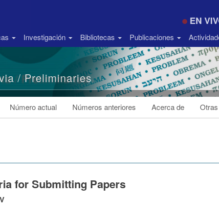
EN VI
icas
Investigación
Bibliotecas
Publicaciones
Activida
via / Preliminaries
Número actual
Números anteriores
Acerca de
Otras
ria for Submitting Papers
JV