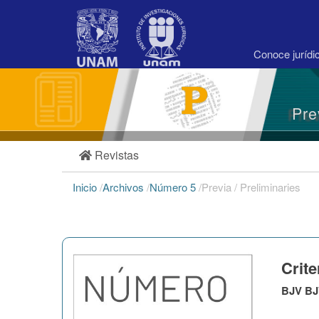
Navegación
principal
Contenido
principal
Conoce juríd
Barra
lateral
Pre
Revistas
Inicio
/
Archivos
/
Número 5
/
Previa / Preliminaries
Crite
BJV B