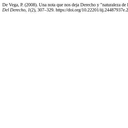
De Vega, P. (2008). Una nota que nos deja Derecho y "naturaleza de 
Del Derecho
,
1
(2), 307–329. https://doi.org/10.22201/iij.24487937e