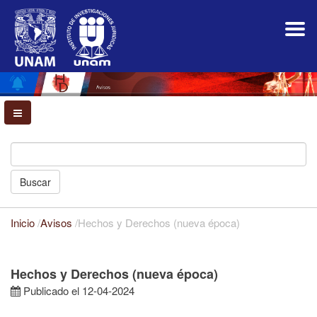
Navegación
principal
Contenido
principal
Barra
lateral
Buscar
Inicio
/
Avisos
/
Hechos y Derechos (nueva época)
Hechos y Derechos (nueva época)
Publicado el 12-04-2024