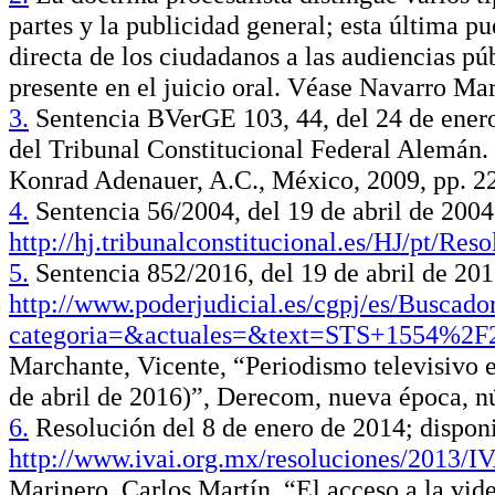
partes y la publicidad general; esta última p
directa de los ciudadanos a las audiencias p
presente en el juicio oral. Véase Navarro Mar
3.
Sentencia BVerGE 103, 44, del 24 de enero
del Tribunal Constitucional Federal Alemán. 
Konrad Adenauer, A.C., México, 2009, pp. 2
4.
Sentencia 56/2004, del 19 de abril de 2004
http://hj.tribunalconstitucional.es/HJ/pt/Re
5.
Sentencia 852/2016, del 19 de abril de 201
http://www.poderjudicial.es/cgpj/es/Buscado
categoria=&actuales=&text=STS+1554%2F
Marchante, Vicente, “Periodismo televisivo en
de abril de 2016)”, Derecom, nueva época, n
6.
Resolución del 8 de enero de 2014; disponi
http://www.ivai.org.mx/resoluciones/2013/
Marinero, Carlos Martín, “El acceso a la vid