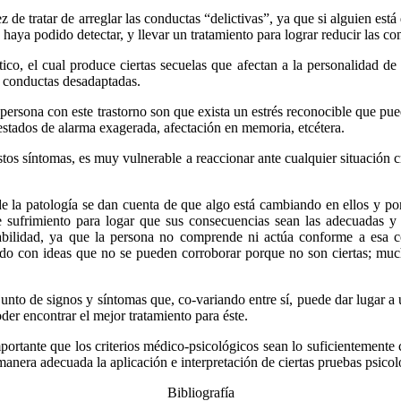
de tratar de arreglar las conductas “delictivas”, ya que si alguien está
haya podido detectar, y llevar un tratamiento para lograr reducir las co
co, el cual produce ciertas secuelas que afectan a la personalidad de s
n conductas desadaptadas.
 persona con este trastorno son que exista un estrés reconocible que pu
 estados de alarma exagerada, afectación en memoria, etcétera.
stos síntomas, es muy vulnerable a reaccionar ante cualquier situación cr
de la patología se dan cuenta de que algo está cambiando en ellos y 
 sufrimiento para logar que sus consecuencias sean las adecuadas y 
tabilidad, ya que la persona no comprende ni actúa conforme a esa c
rado con ideas que no se pueden corroborar porque no son ciertas; much
unto de signos y síntomas que, co-variando entre sí, puede dar lugar a 
oder encontrar el mejor tratamiento para éste.
mportante que los criterios médico-psicológicos sean lo suficientemente
anera adecuada la aplicación e interpretación de ciertas pruebas psicol
Bibliografía