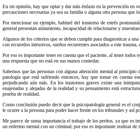
En mi opinión, hay que optar y dar más énfasis en la prevención en vez 
precauciones necesarias ya sea su familia o alguna otra persona que lo 
Por mencionar un ejemplo, hablaré del trastorno de estrés postraumáti
general presentan aislamiento, incapacidad de relacionarse y muestra
Algunos de los criterios que se deben cumplir para diagnosticar a una
con recuerdos intrusivos, sueños recurrentes asociados a este trauma,
Por eso es importante tener en cuenta que el paciente, al tener todos e
una respuesta que no está en sus manos controlar.
Sabemos que las personas con alguna alteración mental al principio 
patología que está sufriendo entonces, hay que tomar en cuenta ese
perjudicando aún más. En los trastornos graves existe una inimpu
enajenadas y alejadas de la realidad y su pensamiento está estructu
prueba de realidad.
Como conclusión puedo decir que la psicopatología general es el conj
le ocurre a la persona para poder hacer frente en los tribunales y así p
Me parece de suma importancia el trabajo de los peritos, ya que es i
un enfermo mental con un criminal; por eso es importante realizar de m