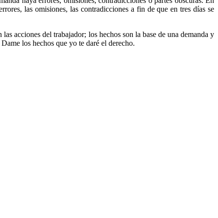
manda haya errores, omisiones, contradicciones o partes obscuras. En
rrores, las omisiones, las contradicciones a fin de que en tres días se
n las acciones del trabajador; los hechos son la base de una demanda y
: Dame los hechos que yo te daré el derecho.