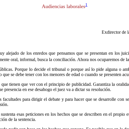
1
Audiencias laborales
Exdirector de 
muy alejado de los enredos que pensamos que se presentan en los juicio
ente oral, informal, busca la conciliación. Ahora nos ocuparemos de la
públicas. Porque lo decide el tribunal o porque así lo pide alguna o am
ado que se debe tener con los menores de edad o cuando se presenten acus
que tienen que ver con el principio de publicidad. Garantiza la oralidad
ue presencia en ese desahogo el juez va a dictar su resolución.
s facultades para dirigir el debate y para hacer que se desarrolle con s
sión.
 y sustenta esas peticiones en los hechos que se describen en el propio 
ción de la sentencia.