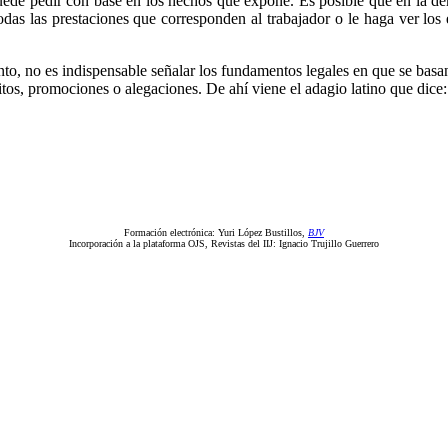
puede pedir con base en los hechos que expone. Es posible que en la de
das las prestaciones que corresponden al trabajador o le haga ver los e
to, no es indispensable señalar los fundamentos legales en que se basa
itos, promociones o alegaciones. De ahí viene el adagio latino que dice
Formación electrónica: Yuri López Bustillos,
BJV
Incorporación a la plataforma OJS, Revistas del IIJ: Ignacio Trujillo Guerrero