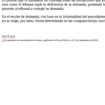
Es posible que el trabajador no exponga todas las prestaciones que 
esos casos el tribunal suple la deficiencia de la demanda, poniendo to
presente al tribunal a corregir su demanda.
En el escrito de demanda, con base en la informalidad del procedimien
no se exige, por tanto, forma determinada en las comparecencias, escr
NOTAS:
1
Se reproduce con autorización de el autor, publicado en
Pulso Político
, el 13 de septiembre de 2020.