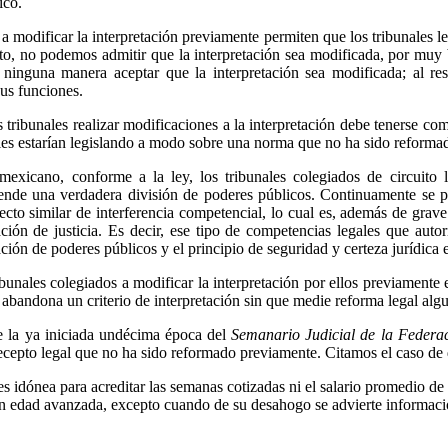
ico.
l a modificar la interpretación previamente permiten que los tribunales
rito, no podemos admitir que la interpretación sea modificada, por muy 
 ninguna manera aceptar que la interpretación sea modificada; al resp
sus funciones.
os tribunales realizar modificaciones a la interpretación debe tenerse 
nales estarían legislando a modo sobre una norma que no ha sido reform
mexicano, conforme a la ley, los tribunales colegiados de circuito l
tende una verdadera división de poderes públicos. Continuamente se pro
cto similar de interferencia competencial, lo cual es, además de grave 
ción de justicia. Es decir, ese tipo de competencias legales que autori
ción de poderes públicos y el principio de seguridad y certeza jurídica 
bunales colegiados a modificar la interpretación por ellos previamente e
 abandona un criterio de interpretación sin que medie reforma legal algun
nte la ya iniciada undécima época del
Semanario Judicial de la Federac
ecepto legal que no ha sido reformado previamente. Citamos el caso de 
 es idónea para acreditar las semanas cotizadas ni el salario promedio d
a en edad avanzada, excepto cuando de su desahogo se advierte informaci