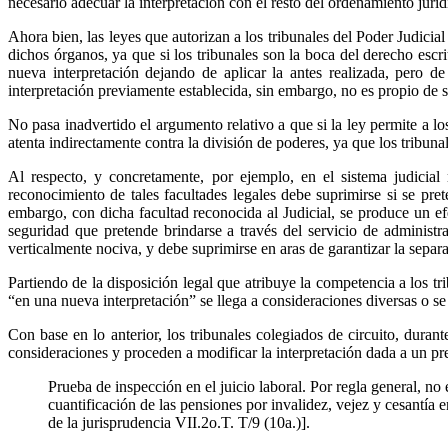
necesario adecuar la interpretación con el resto del ordenamiento juríd
Ahora bien, las leyes que autorizan a los tribunales del Poder Judicia
dichos órganos, ya que si los tribunales son la boca del derecho esc
nueva interpretación dejando de aplicar la antes realizada, pero de
interpretación previamente establecida, sin embargo, no es propio de 
No pasa inadvertido el argumento relativo a que si la ley permite a l
atenta indirectamente contra la división de poderes, ya que los tribu
Al respecto, y concretamente, por ejemplo, en el sistema judicial 
reconocimiento de tales facultades legales debe suprimirse si se pre
embargo, con dicha facultad reconocida al Judicial, se produce un efe
seguridad que pretende brindarse a través del servicio de administra
verticalmente nociva, y debe suprimirse en aras de garantizar la separa
Partiendo de la disposición legal que atribuye la competencia a los tri
“en una nueva interpretación” se llega a consideraciones diversas o se
Con base en lo anterior, los tribunales colegiados de circuito, dura
consideraciones y proceden a modificar la interpretación dada a un pr
Prueba de inspección en el juicio laboral. Por regla general, no
cuantificación de las pensiones por invalidez, vejez y cesantí
de la jurisprudencia VII.2o.T. T/9 (10a.)].