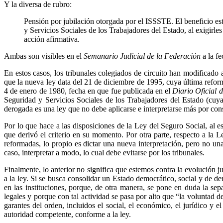
Y la diversa de rubro:
Pensión por jubilación otorgada por el ISSSTE. El beneficio esta
y Servicios Sociales de los Trabajadores del Estado, al exigirl
acción afirmativa.
Ambas son visibles en el
Semanario Judicial de la Federación
a la fe
En estos casos, los tribunales colegiados de circuito han modificado
que la nueva ley data del 21 de diciembre de 1995, cuya última reform
4 de enero de 1980, fecha en que fue publicada en el
Diario Oficial 
Seguridad y Servicios Sociales de los Trabajadores del Estado (cuya
derogada es una ley que no debe aplicarse e interpretarse más por cons
Por lo que hace a las disposiciones de la Ley del Seguro Social, al e
que derivó el criterio en su momento. Por otra parte, respecto a la L
reformadas, lo propio es dictar una nueva interpretación, pero no una
caso, interpretar a modo, lo cual debe evitarse por los tribunales.
Finalmente, lo anterior no significa que estemos contra la evolución
a la ley. Si se busca consolidar un Estado democrático, social y de de
en las instituciones, porque, de otra manera, se pone en duda la sepa
legales y porque con tal actividad se pasa por alto que “la voluntad de
garantes del orden, incluidos el social, el económico, el jurídico y 
autoridad competente, conforme a la ley.