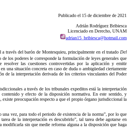
Publicado el 15 de diciembre de 2021
Adrián Rodríguez Bribiesca
Licenciado en Derecho, UNAM
adrian15_bribiesca@hotmail.com
al a través del barón de Montesquieu, principalmente en el tratado
Del
ro de los poderes le corresponde la formulación de leyes generales que
resolver las cuestiones controvertidas por la aplicación y emitir
gal en una situación concreta en caso de duda o ambigüedad ciertamente
n de la interpretación derivada de los criterios vinculantes del Poder
diccionales a través de los tribunales expeditos está la interpretación
 contenido y efecto de la disposición normativa. En este sentido, y
, existe preocupación respecto a que el propio órgano jurisdiccional la
o una vez, para todo el periodo de existencia de la norma”, por lo que
tarea de la interpretación es descubrirlo”, tal tarea debe agotarse en
 a modificarla sin que medie reforma alguna a la disposición que haga