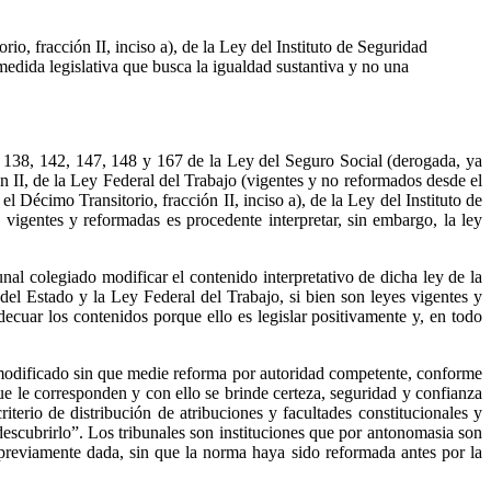
io, fracción II, inciso a), de la Ley del Instituto de Seguridad
medida legislativa que busca la igualdad sustantiva y no una
6, 138, 142, 147, 148 y 167 de la Ley del Seguro Social (derogada, ya
n II, de la Ley Federal del Trabajo (vigentes y no reformados desde el
 Décimo Transitorio, fracción II, inciso a), de la Ley del Instituto de
vigentes y reformadas es procedente interpretar, sin embargo, la ley
nal colegiado modificar el contenido interpretativo de dicha ley de la
 del Estado y la Ley Federal del Trabajo, si bien son leyes vigentes y
decuar los contenidos porque ello es legislar positivamente y, en todo
a modificado sin que medie reforma por autoridad competente, conforme
que le corresponden y con ello se brinde certeza, seguridad y confianza
iterio de distribución de atribuciones y facultades constitucionales y
s descubrirlo”. Los tribunales son instituciones que por antonomasia son
ón previamente dada, sin que la norma haya sido reformada antes por la