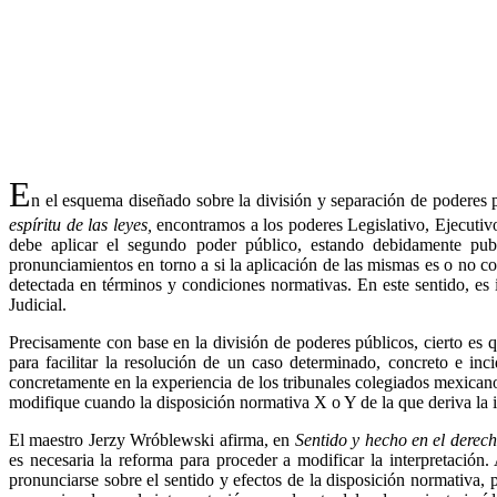
E
n el esquema diseñado sobre la división y separación de poderes p
espíritu de las leyes,
encontramos a los poderes Legislativo, Ejecutivo 
debe aplicar el segundo poder público, estando debidamente publi
pronunciamientos en torno a si la aplicación de las mismas es o no co
detectada en términos y condiciones normativas. En este sentido, es i
Judicial.
Precisamente con base en la división de poderes públicos, cierto es qu
para facilitar la resolución de un caso determinado, concreto e in
concretamente en la experiencia de los tribunales colegiados mexicanos
modifique cuando la disposición normativa X o Y de la que deriva la 
El maestro Jerzy Wróblewski afirma, en
Sentido y hecho en el derech
es necesaria la reforma para proceder a modificar la interpretación. 
pronunciarse sobre el sentido y efectos de la disposición normativa,