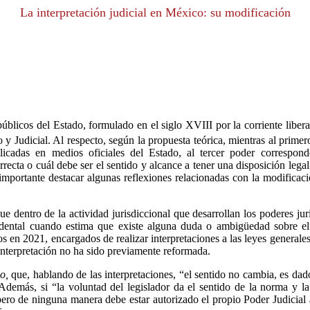
La interpretación judicial en México: su modificación
úblicos del Estado, formulado en el siglo XVIII por la corriente liber
y Judicial. Al respecto, según la propuesta teórica, mientras al prime
cadas en medios oficiales del Estado, al tercer poder corresponde 
rrecta o cuál debe ser el sentido y alcance a tener una disposición le
mportante destacar algunas reflexiones relacionadas con la modificació
e dentro de la actividad jurisdiccional que desarrollan los poderes juris
cidental cuando estima que existe alguna duda o ambigüedad sobre el
 en 2021, encargados de realizar interpretaciones a las leyes generales
interpretación no ha sido previamente reformada.
o,
que, hablando de las interpretaciones, “el sentido no cambia, es dad
Además, si “la voluntad del legislador da el sentido de la norma y la 
 pero de ninguna manera debe estar autorizado el propio Poder Judicial