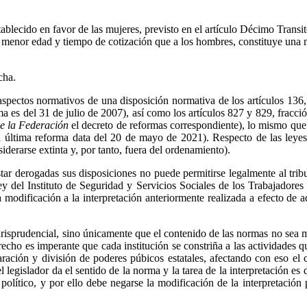
blecido en favor de las mujeres, previsto en el artículo Décimo Transitor
es menor edad y tiempo de cotización que a los hombres, constituye una 
cha.
 aspectos normativos de una disposición normativa de los artículos 13
a es del 31 de julio de 2007), así como los artículos 827 y 829, fracció
de la Federación
el decreto de reformas correspondiente), lo mismo que el
 última reforma data del 20 de mayo de 2021). Respecto de las leyes 
iderarse extinta y, por tanto, fuera del ordenamiento).
star derogadas sus disposiciones no puede permitirse legalmente al tribu
ey del Instituto de Seguridad y Servicios Sociales de los Trabajadores
 modificación a la interpretación anteriormente realizada a efecto de a
 jurisprudencial, sino únicamente que el contenido de las normas no se
recho es imperante que cada institución se constriña a las actividades 
ración y división de poderes púbicos estatales, afectando con eso el cr
l legislador da el sentido de la norma y la tarea de la interpretación e
el político, y por ello debe negarse la modificación de la interpretaci